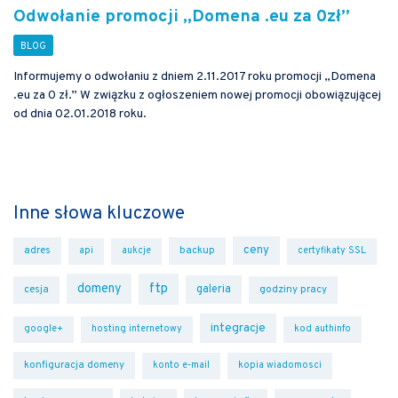
Odwołanie promocji „Domena .eu za 0zł”
Informujemy o odwołaniu z dniem 2.11.2017 roku promocji „Domena
.eu za 0 zł.” W związku z ogłoszeniem nowej promocji obowiązującej
od dnia 02.01.2018 roku.
Inne słowa kluczowe
ceny
adres
backup
api
aukcje
certyfikaty SSL
domeny
ftp
galeria
cesja
godziny pracy
integracje
google+
hosting internetowy
kod authinfo
konfiguracja domeny
konto e-mail
kopia wiadomosci