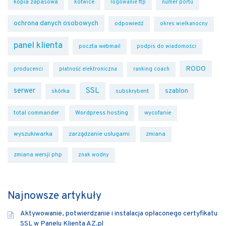
kopia zapasowa
kotwice
logowanie ftp
numer portu
ochrona danych osobowych
odpowiedź
okres wielkanocny
panel klienta
poczta webmail
podpis do wiadomości
RODO
producenci
płatność elektroniczna
ranking coach
SSL
serwer
szablon
skórka
subskrybent
Wordpress hosting
total commander
wycofanie
wyszukiwarka
zarządzanie usługami
zmiana
zmiana wersji php
znak wodny
Najnowsze artykuły
Aktywowanie, potwierdzanie i instalacja opłaconego certyfikatu
SSL w Panelu Klienta AZ.pl