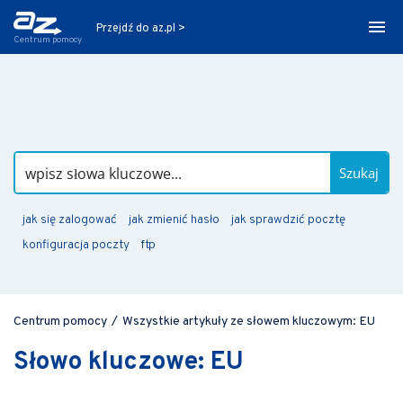
Przejdź do az.pl >
Centrum pomocy
Szukaj
jak się zalogować
jak zmienić hasło
jak sprawdzić pocztę
konfiguracja poczty
ftp
Centrum pomocy
/
Wszystkie artykuły ze słowem kluczowym: EU
Słowo kluczowe: EU