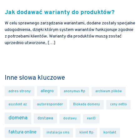
Jak dodawać warianty do produktów?
W celu sprawnego zarządzania wariantami, dodane zostały specjalne
udogodnienia, dzięki którym system wariantów funkcjonuje zgodnie
z potrzebami klientów. Warianty dla produktów muszą zostać
uprzednio utworzone, […]
Inne słowa kluczowe
allegro
adres strony
anonymus ftp
archiwum plików
autoresponder
asystent az
Blokada domeny
ceny netto
domena
dostawa
dostawy
ean13
faktura online
kontakt
instalacja cms
klient ftp