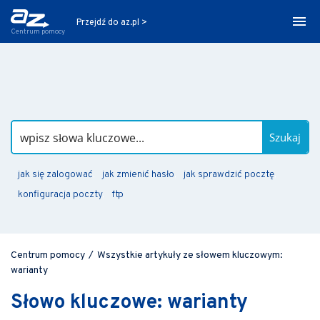
Przejdź do az.pl >
Centrum pomocy
Szukaj
jak się zalogować
jak zmienić hasło
jak sprawdzić pocztę
konfiguracja poczty
ftp
Centrum pomocy
/
Wszystkie artykuły ze słowem kluczowym:
warianty
Słowo kluczowe: warianty