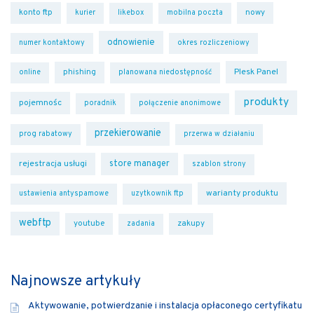
konto ftp
nowy
kurier
likebox
mobilna poczta
odnowienie
numer kontaktowy
okres rozliczeniowy
Plesk Panel
phishing
online
planowana niedostępność
produkty
pojemnośc
poradnik
połączenie anonimowe
przekierowanie
prog rabatowy
przerwa w działaniu
rejestracja usługi
store manager
szablon strony
warianty produktu
ustawienia antyspamowe
uzytkownik ftp
webftp
youtube
zakupy
zadania
Najnowsze artykuły
Aktywowanie, potwierdzanie i instalacja opłaconego certyfikatu