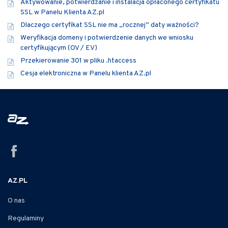
Aktywowanie, potwierdzanie i instalacja opłaconego certyfikatu
SSL w Panelu Klienta AZ.pl
Dlaczego certyfikat SSL nie ma „rocznej” daty ważności?
Weryfikacja domeny i potwierdzenie danych we wniosku
certyfikującym (OV / EV)
Przekierowanie 301 w pliku .htaccess
Cesja elektroniczna w Panelu klienta AZ.pl
AZ.PL
O nas
Regulaminy