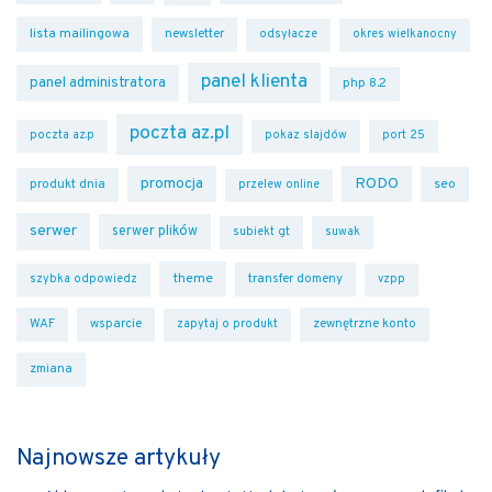
lista mailingowa
newsletter
odsyłacze
okres wielkanocny
panel klienta
panel administratora
php 8.2
poczta az.pl
poczta az.p
pokaz slajdów
port 25
promocja
RODO
seo
produkt dnia
przelew online
serwer
serwer plików
subiekt gt
suwak
theme
transfer domeny
szybka odpowiedz
vzpp
WAF
wsparcie
zewnętrzne konto
zapytaj o produkt
zmiana
Najnowsze artykuły