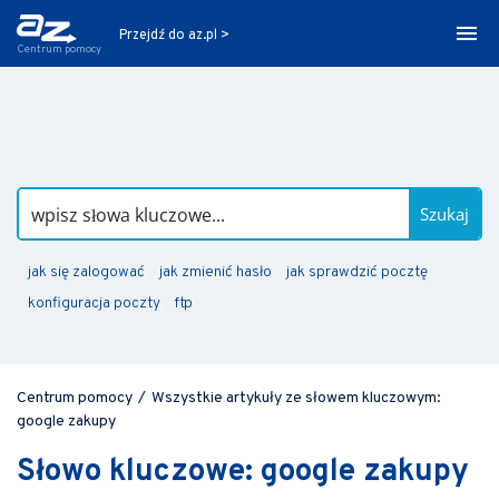
Przejdź do az.pl >
Centrum pomocy
Szukaj
jak się zalogować
jak zmienić hasło
jak sprawdzić pocztę
konfiguracja poczty
ftp
Centrum pomocy
/
Wszystkie artykuły ze słowem kluczowym:
google zakupy
Słowo kluczowe: google zakupy