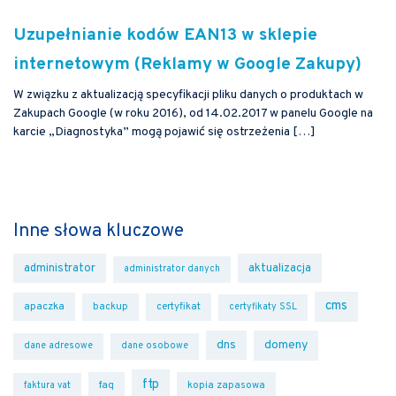
Uzupełnianie kodów EAN13 w sklepie
internetowym (Reklamy w Google Zakupy)
W związku z aktualizacją specyfikacji pliku danych o produktach w
Zakupach Google (w roku 2016), od 14.02.2017 w panelu Google na
karcie „Diagnostyka” mogą pojawić się ostrzeżenia […]
Inne słowa kluczowe
administrator
aktualizacja
administrator danych
cms
apaczka
backup
certyfikat
certyfikaty SSL
dns
domeny
dane adresowe
dane osobowe
ftp
faq
kopia zapasowa
faktura vat