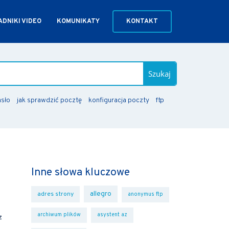
DNIKI VIDEO
KOMUNIKATY
KONTAKT
Szukaj
asło
jak sprawdzić pocztę
konfiguracja poczty
ftp
Inne słowa kluczowe
allegro
adres strony
anonymus ftp
archiwum plików
asystent az
z