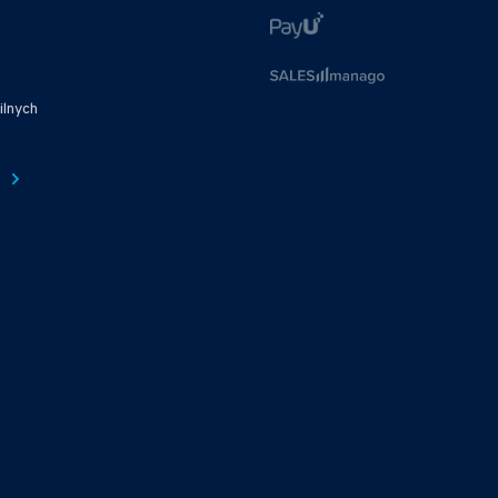
ilnych
e