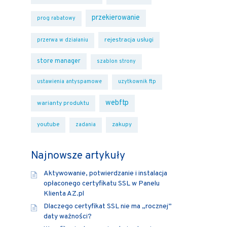
przekierowanie
prog rabatowy
rejestracja usługi
przerwa w działaniu
store manager
szablon strony
ustawienia antyspamowe
uzytkownik ftp
webftp
warianty produktu
youtube
zakupy
zadania
Najnowsze artykuły
Aktywowanie, potwierdzanie i instalacja
opłaconego certyfikatu SSL w Panelu
Klienta AZ.pl
Dlaczego certyfikat SSL nie ma „rocznej”
daty ważności?