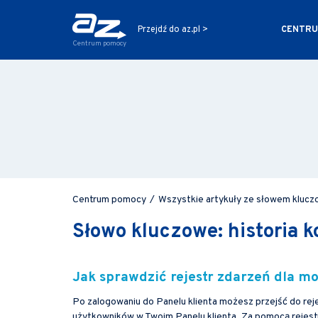
CENTRU
Przejdź do az.pl >
Centrum pomocy
Centrum pomocy
/
Wszystkie artykuły ze słowem kluczo
Słowo kluczowe: historia k
Jak sprawdzić rejestr zdarzeń dla m
Po zalogowaniu do Panelu klienta możesz przejść do reje
użytkowników w Twoim Panelu klienta. Za pomocą rejes