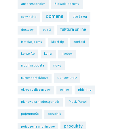
autoresponder
Blokada domeny
domena
dostawa
ceny netto
faktura online
dostawy
ean13
kontakt
instalacja cms
klient ftp
konto ftp
kurier
likebox
nowy
mobilna poczta
odnowienie
numer kontaktowy
phishing
okres rozliczeniowy
online
Plesk Panel
planowana niedostępność
pojemnośc
poradnik
produkty
połączenie anonimowe