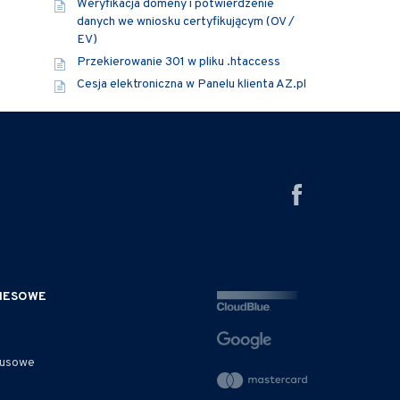
Weryfikacja domeny i potwierdzenie
danych we wniosku certyfikującym (OV /
EV)
Przekierowanie 301 w pliku .htaccess
Cesja elektroniczna w Panelu klienta AZ.pl
ZNESOWE
rusowe