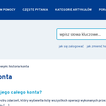
M POMOCY
CZĘSTE PYTANIA
KATEGORIE ARTYKUŁÓW
PORA
jak się zalogować
jak zmienić h
wym: historia konta
onta
ojego całego konta?
stru zdarzeń, który wyświetla listę wszystkich operacji wykonanych prze
tru […]