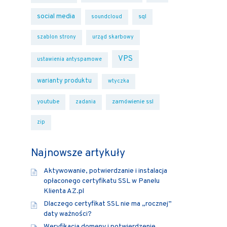
social media
sql
soundcloud
szablon strony
urząd skarbowy
VPS
ustawienia antyspamowe
warianty produktu
wtyczka
youtube
zamówienie ssl
zadania
zip
Najnowsze artykuły
Aktywowanie, potwierdzanie i instalacja
opłaconego certyfikatu SSL w Panelu
Klienta AZ.pl
Dlaczego certyfikat SSL nie ma „rocznej”
daty ważności?
Weryfikacja domeny i potwierdzenie