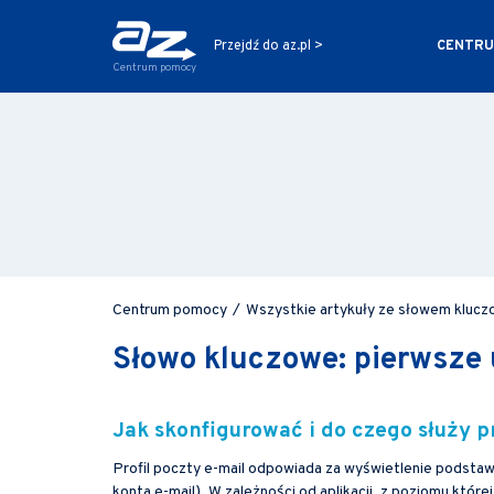
CENTRU
Przejdź do az.pl >
Centrum pomocy
Centrum pomocy
/
Wszystkie artykuły ze słowem klucz
Słowo kluczowe: pierwsze
Jak skonfigurować i do czego służy p
Profil poczty e-mail odpowiada za wyświetlenie podsta
konta e-mail). W zależności od aplikacji, z poziomu któr