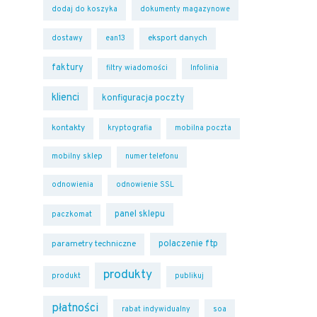
dodaj do koszyka
dokumenty magazynowe
eksport danych
dostawy
ean13
faktury
filtry wiadomości
Infolinia
klienci
konfiguracja poczty
kontakty
kryptografia
mobilna poczta
mobilny sklep
numer telefonu
odnowienia
odnowienie SSL
panel sklepu
paczkomat
polaczenie ftp
parametry techniczne
produkty
produkt
publikuj
płatności
rabat indywidualny
soa