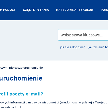
M POMOCY
CZĘSTE PYTANIA
KATEGORIE ARTYKUŁÓW
PORA
jak się zalogować
jak zmienić h
owym: pierwsze uruchomienie
 uruchomienie
rofil poczty e-mail?
wowych informacji o nadawcy wiadomości (wiadomości wysłanej z Twojego
ej wysyłana […]