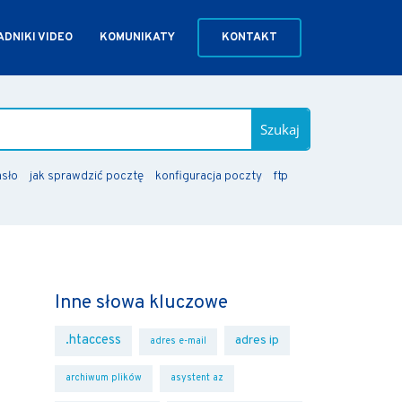
DNIKI VIDEO
KOMUNIKATY
KONTAKT
Szukaj
asło
jak sprawdzić pocztę
konfiguracja poczty
ftp
Inne słowa kluczowe
.htaccess
adres ip
adres e-mail
archiwum plików
asystent az