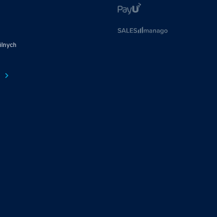
ilnych
e