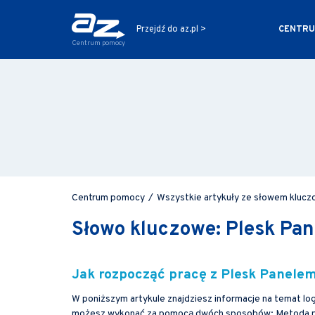
CENTRU
Przejdź do az.pl >
Centrum pomocy
Centrum pomocy
/
Wszystkie artykuły ze słowem klucz
Słowo kluczowe: Plesk Pan
Jak rozpocząć pracę z Plesk Panele
W poniższym artykule znajdziesz informacje na temat log
możesz wykonać za pomocą dwóch sposobów: Metoda p