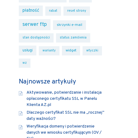
płatność
rabat
reset strony
serwer ftp
skrzynki e-mail
stan dostępności
status zamóienia
usługi
widget
warianty
wtyczki
wz
Najnowsze artykuły
Aktywowanie, potwierdzanie i instalacja
opłaconego certyfikatu SSL w Panelu
Klienta AZ.pl
Dlaczego certyfikat SSL nie ma „rocznej”
daty ważności?
Weryfikacja domeny i potwierdzenie
danych we wniosku certyfikującym (OV /