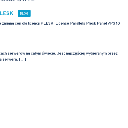
 PLESK
zmiana cen dla licencji PLESK: License Parallels Plesk Panel VPS 10
cach serwerów na całym świecie. Jest najczęściej wybieranym przez
la serwera. […]