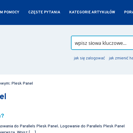
M POMOCY
CZĘSTE PYTANIA
KATEGORIE ARTYKUŁÓW
PORA
jak się zalogować
jak zmienić h
owym: Plesk Panel
el
m?
owania do Parallels Plesk Panel. Logowanie do Parallels Plesk Panel
ierwsza. Wpisz […]