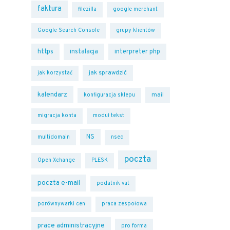
faktura
filezilla
google merchant
Google Search Console
grupy klientów
https
instalacja
interpreter php
jak sprawdzić
jak korzystać
kalendarz
mail
konfiguracja sklepu
migracja konta
moduł tekst
NS
multidomain
nsec
poczta
Open Xchange
PLESK
poczta e-mail
podatnik vat
porównywarki cen
praca zespołowa
prace administracyjne
pro forma