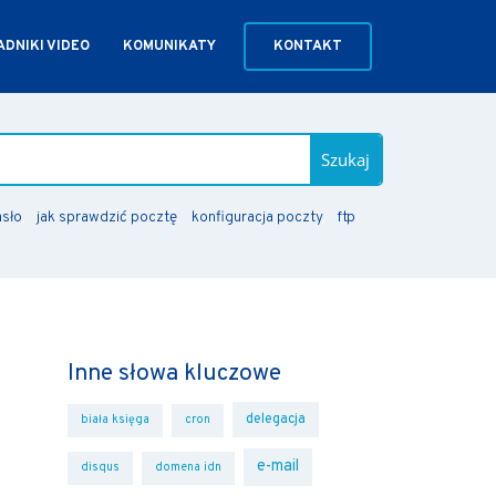
DNIKI VIDEO
KOMUNIKATY
KONTAKT
Szukaj
asło
jak sprawdzić pocztę
konfiguracja poczty
ftp
Inne słowa kluczowe
delegacja
biała księga
cron
e-mail
disqus
domena idn