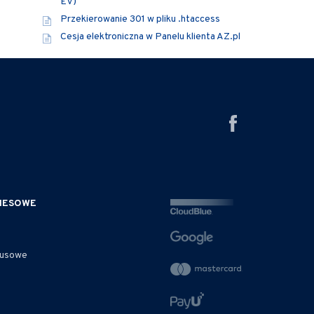
EV)
Przekierowanie 301 w pliku .htaccess
Cesja elektroniczna w Panelu klienta AZ.pl
ZNESOWE
rusowe