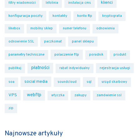
klienci
filtry wiadomości
Infolinia
instalacja cms
konfiguracja poczty
kontakty
konto ftp
kryptografia
likebox
mobilny sklep
numer telefonu
odnowienia
panel sklepu
odnowienie SSL
paczkomat
polaczenie ftp
parametry techniczne
poradnik
produkt
płatności
rejestracja usługi
publikuj
rabat indywidualny
social media
sql
soa
soundcloud
urząd skarbowy
webftp
VPS
zakupy
zamówienie ssl
wtyczka
zip
Najnowsze artykuły