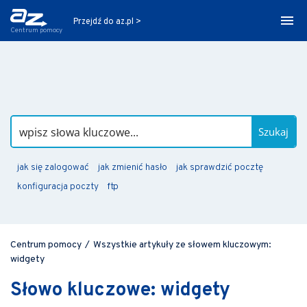
Przejdź do az.pl >
Centrum pomocy
Szukaj
jak się zalogować
jak zmienić hasło
jak sprawdzić pocztę
konfiguracja poczty
ftp
Centrum pomocy
/
Wszystkie artykuły ze słowem kluczowym:
widgety
Słowo kluczowe: widgety