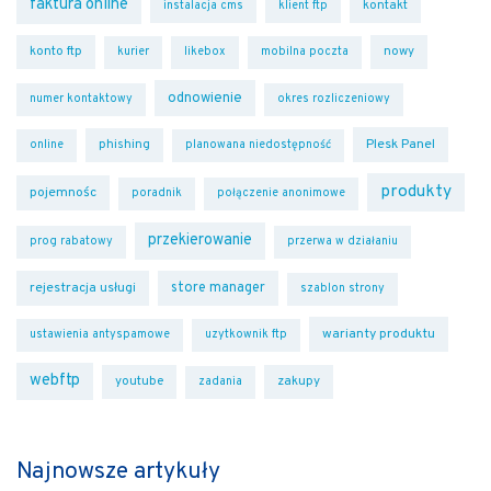
faktura online
kontakt
instalacja cms
klient ftp
konto ftp
nowy
kurier
likebox
mobilna poczta
odnowienie
numer kontaktowy
okres rozliczeniowy
Plesk Panel
phishing
online
planowana niedostępność
produkty
pojemnośc
poradnik
połączenie anonimowe
przekierowanie
prog rabatowy
przerwa w działaniu
rejestracja usługi
store manager
szablon strony
warianty produktu
ustawienia antyspamowe
uzytkownik ftp
webftp
youtube
zakupy
zadania
Najnowsze artykuły