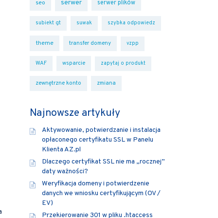
serwer
seo
serwer plików
subiekt gt
suwak
szybka odpowiedz
theme
transfer domeny
vzpp
WAF
wsparcie
zapytaj o produkt
zewnętrzne konto
zmiana
Najnowsze artykuły
Aktywowanie, potwierdzanie i instalacja
opłaconego certyfikatu SSL w Panelu
Klienta AZ.pl
Dlaczego certyfikat SSL nie ma „rocznej”
daty ważności?
Weryfikacja domeny i potwierdzenie
danych we wniosku certyfikującym (OV /
EV)
a
Przekierowanie 301 w pliku .htaccess