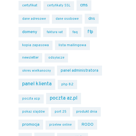
cms
certyfikat
certyfikaty SSL
dns
dane adresowe
dane osobowe
ftp
domeny
faq
faktura vat
lista mailingowa
kopia zapasowa
newsletter
odsyłacze
panel administratora
okres wielkanocny
panel klienta
php 8.2
poczta az.pl
poczta az.p
produkt dnia
pokaz slajdów
port 25
promocja
RODO
przelew online