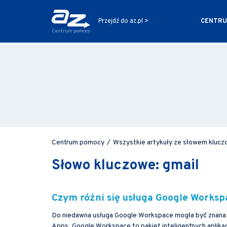
CENTRU
Przejdź do az.pl >
Centrum pomocy
Centrum pomocy
/
Wszystkie artykuły ze słowem klucz
Słowo kluczowe: gmail
Czym różni się usługa Google Worksp
Do niedawna usługa Google Workspace mogła być znana 
Apps. Google Workspace to pakiet inteligentnych aplika