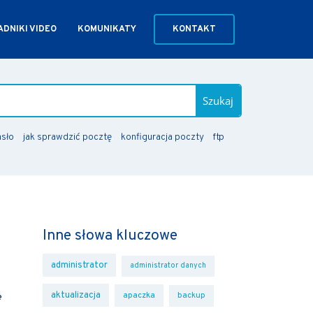
DNIKI VIDEO
KOMUNIKATY
KONTAKT
Szukaj
asło
jak sprawdzić pocztę
konfiguracja poczty
ftp
Inne słowa kluczowe
administrator
administrator danych
aktualizacja
apaczka
backup
e