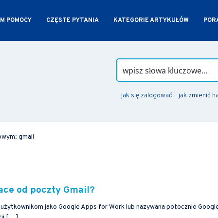
M POMOCY
CZĘSTE PYTANIA
KATEGORIE ARTYKUŁÓW
PORA
jak się zalogować
jak zmienić h
owym: gmail
ace od poczty Gmail?
użytkownikom jako Google Apps for Work lub nazywana potocznie Googl
cji […]