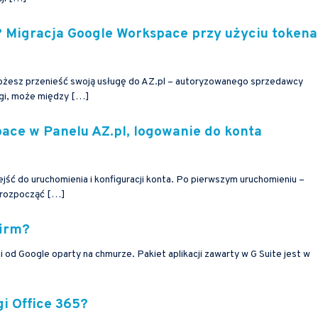
? Migracja Google Workspace przy użyciu tokena
 możesz przenieść swoją usługę do AZ.pl – autoryzowanego sprzedawcy
ugi, może między […]
ace w Panelu AZ.pl, logowanie do konta
jść do uruchomienia i konfiguracji konta. Po pierwszym uruchomieniu –
ł rozpocząć […]
firm?
i od Google oparty na chmurze. Pakiet aplikacji zawarty w G Suite jest w
gi Office 365?