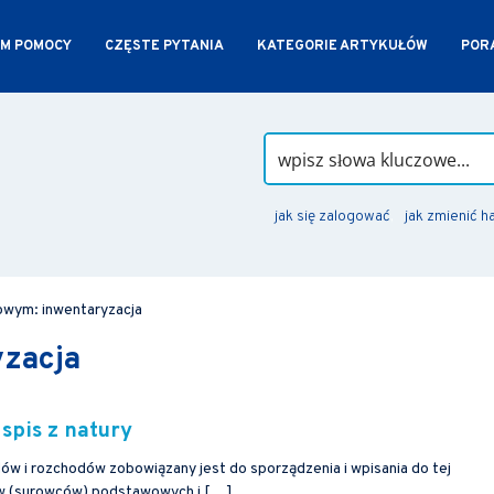
M POMOCY
CZĘSTE PYTANIA
KATEGORIE ARTYKUŁÓW
PORA
jak się zalogować
jak zmienić h
owym: inwentaryzacja
yzacja
spis z natury
 i rozchodów zobowiązany jest do sporządzenia i wpisania do tej
łów (surowców) podstawowych i […]