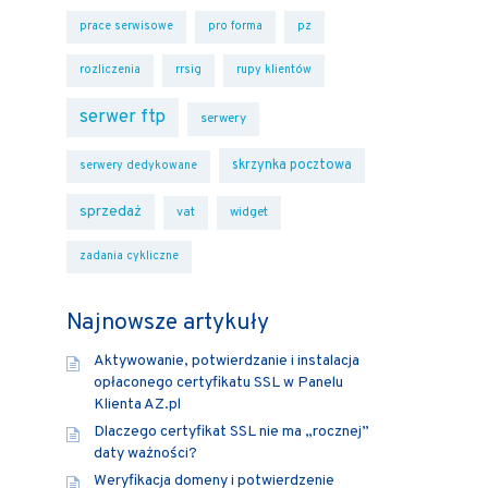
prace serwisowe
pro forma
pz
rozliczenia
rrsig
rupy klientów
serwer ftp
serwery
skrzynka pocztowa
serwery dedykowane
sprzedaż
vat
widget
zadania cykliczne
Najnowsze artykuły
Aktywowanie, potwierdzanie i instalacja
opłaconego certyfikatu SSL w Panelu
Klienta AZ.pl
Dlaczego certyfikat SSL nie ma „rocznej”
daty ważności?
Weryfikacja domeny i potwierdzenie