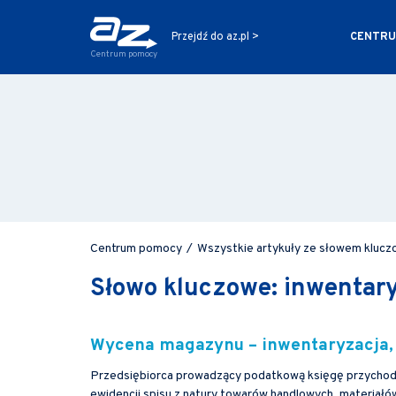
CENTRU
Przejdź do az.pl >
Centrum pomocy
Centrum pomocy
/
Wszystkie artykuły ze słowem klucz
Słowo kluczowe: inwentar
Wycena magazynu – inwentaryzacja, 
Przedsiębiorca prowadzący podatkową księgę przychodów
ewidencji spisu z natury towarów handlowych, materia