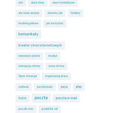
csv
dane firmy
dane kontaktowe
foldery
dla wielu domen
domena idn
hosting plikow
jak korzystać
komunikaty
kreator stron internetowych
moduł
menedżer plików
nawigacja strony
nowa strona
Open Xchange
organizacja pracy
php
payu
outlook
paczkomaty
poczta
poczta e-mail
PLESK
poczta mac
podatnik vat