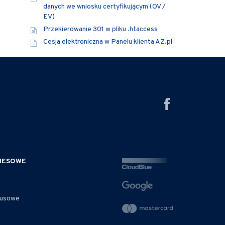
danych we wniosku certyfikującym (OV /
EV)
Przekierowanie 301 w pliku .htaccess
Cesja elektroniczna w Panelu klienta AZ.pl
ZNESOWE
rusowe