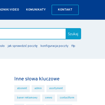
DNIKI VIDEO
KOMUNIKATY
KONTAKT
Szukaj
asło
jak sprawdzić pocztę
konfiguracja poczty
ftp
Inne słowa kluczowe
abonent
admin
asortyment
baner reklamowy
ceneo
contactform