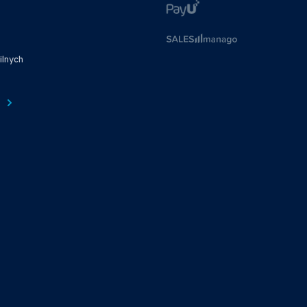
ilnych
e