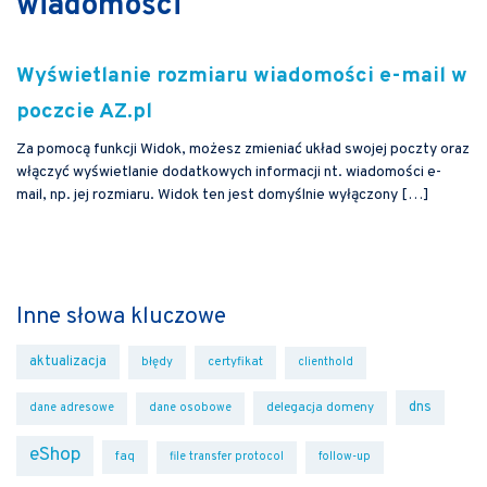
wiadomości
Wyświetlanie rozmiaru wiadomości e-mail w
poczcie AZ.pl
Za pomocą funkcji Widok, możesz zmieniać układ swojej poczty oraz
włączyć wyświetlanie dodatkowych informacji nt. wiadomości e-
mail, np. jej rozmiaru. Widok ten jest domyślnie wyłączony […]
Inne słowa kluczowe
aktualizacja
błędy
certyfikat
clienthold
dns
delegacja domeny
dane adresowe
dane osobowe
eShop
faq
file transfer protocol
follow-up