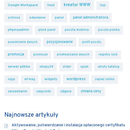
kreator WWW
Google Workspace
head
logi
panel administratora
odwołanie
panel
ochrona
phpmyadmin
poczta mobilna
pleck panel
poczta polska
pozycjonowanie
powierzenie danych
profil poczty
promocja
promocje
przetwarzanie danych
registry lock
serwer plików
sklepy24
slider
spam
ukryty katalog
wordpress
widgety
vzpp
wf-mag
zapłać online
zmiana ceny
zarzadzanie
zdjęcia
załączniki
Najnowsze artykuły
Aktywowanie, potwierdzanie i instalacja opłaconego certyfikatu