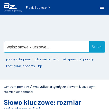
Przejdź do az.pl >
Centrum pomocy
Szukaj
jak się zalogować
jak zmienić hasło
jak sprawdzić pocztę
konfiguracja poczty
ftp
Centrum pomocy
/
Wszystkie artykuły ze słowem kluczowym:
rozmiar wiadomości
Słowo kluczowe: rozmiar