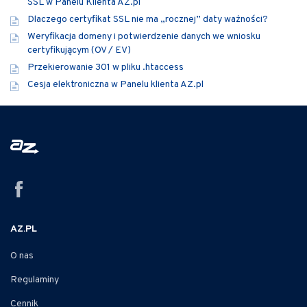
SSL w Panelu Klienta AZ.pl
Dlaczego certyfikat SSL nie ma „rocznej” daty ważności?
Weryfikacja domeny i potwierdzenie danych we wniosku
certyfikującym (OV / EV)
Przekierowanie 301 w pliku .htaccess
Cesja elektroniczna w Panelu klienta AZ.pl
AZ.PL
O nas
Regulaminy
Cennik