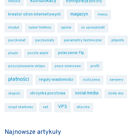
komunikaty
konfiguracja poczty
Infolinia
magazyn
kreator stron internetowych
menu
moduł
opinie
numer telefonu
ox spreadshett
parametry techniczne
phpinfo
paczkomat
paczkomaty
polaczenie ftp
plugin
poczta apple
profil
pozycjonowanie sklepu
prace serwisowe
płatności
reguły wiadomości
serwery
rozliczenia
social media
skrzynka pocztowa
skapiec
strefa dns
VPS
vat
urząd skarbowy
wtyczka
Najnowsze artykuły