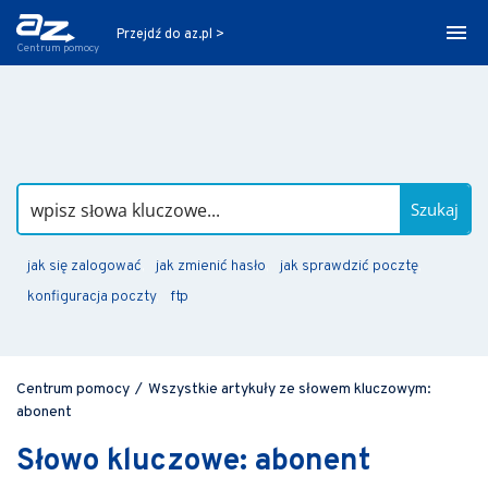
Przejdź do az.pl >
Centrum pomocy
Szukaj
jak się zalogować
jak zmienić hasło
jak sprawdzić pocztę
konfiguracja poczty
ftp
Centrum pomocy
/
Wszystkie artykuły ze słowem kluczowym:
abonent
Słowo kluczowe: abonent