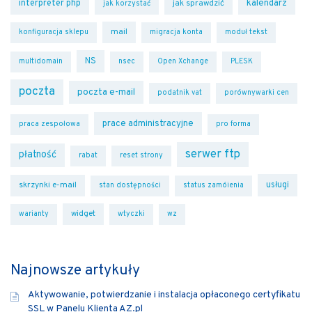
kalendarz
interpreter php
jak sprawdzić
jak korzystać
mail
konfiguracja sklepu
migracja konta
moduł tekst
NS
multidomain
nsec
Open Xchange
PLESK
poczta
poczta e-mail
podatnik vat
porównywarki cen
prace administracyjne
praca zespołowa
pro forma
serwer ftp
płatność
rabat
reset strony
usługi
skrzynki e-mail
stan dostępności
status zamóienia
widget
warianty
wtyczki
wz
Najnowsze artykuły
Aktywowanie, potwierdzanie i instalacja opłaconego certyfikatu
SSL w Panelu Klienta AZ.pl