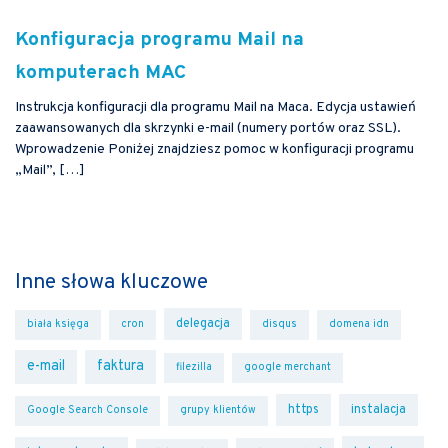
Konfiguracja programu Mail na
komputerach MAC
Instrukcja konfiguracji dla programu Mail na Maca. Edycja ustawień
zaawansowanych dla skrzynki e-mail (numery portów oraz SSL).
Wprowadzenie Poniżej znajdziesz pomoc w konfiguracji programu
„Mail”, […]
Inne słowa kluczowe
delegacja
biała księga
cron
disqus
domena idn
e-mail
faktura
filezilla
google merchant
https
instalacja
Google Search Console
grupy klientów