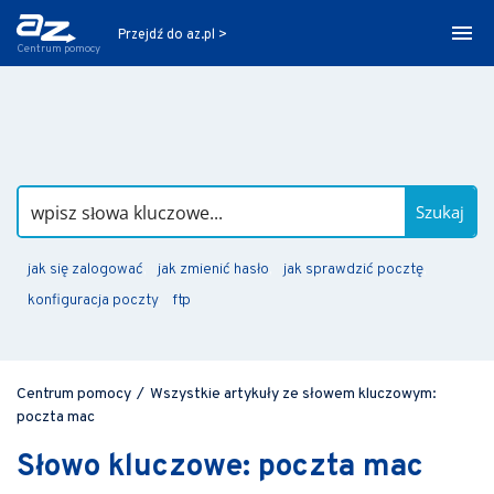
Przejdź do az.pl >
Centrum pomocy
Szukaj
jak się zalogować
jak zmienić hasło
jak sprawdzić pocztę
konfiguracja poczty
ftp
Centrum pomocy
/
Wszystkie artykuły ze słowem kluczowym:
poczta mac
Słowo kluczowe: poczta mac