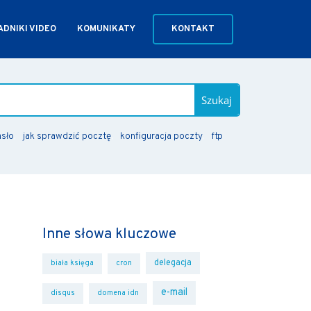
DNIKI VIDEO
KOMUNIKATY
KONTAKT
Szukaj
asło
jak sprawdzić pocztę
konfiguracja poczty
ftp
Inne słowa kluczowe
delegacja
biała księga
cron
e-mail
disqus
domena idn