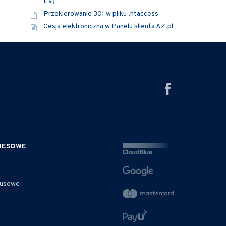
EV)
Przekierowanie 301 w pliku .htaccess
Cesja elektroniczna w Panelu klienta AZ.pl
ZNESOWE
rusowe