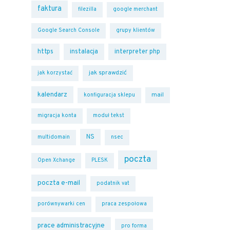
faktura
filezilla
google merchant
Google Search Console
grupy klientów
https
instalacja
interpreter php
jak sprawdzić
jak korzystać
kalendarz
mail
konfiguracja sklepu
migracja konta
moduł tekst
NS
multidomain
nsec
poczta
Open Xchange
PLESK
poczta e-mail
podatnik vat
porównywarki cen
praca zespołowa
prace administracyjne
pro forma