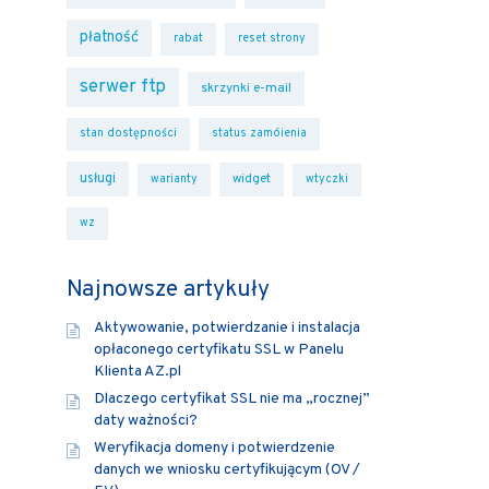
płatność
rabat
reset strony
serwer ftp
skrzynki e-mail
stan dostępności
status zamóienia
usługi
widget
warianty
wtyczki
wz
Najnowsze artykuły
Aktywowanie, potwierdzanie i instalacja
opłaconego certyfikatu SSL w Panelu
Klienta AZ.pl
Dlaczego certyfikat SSL nie ma „rocznej”
daty ważności?
Weryfikacja domeny i potwierdzenie
danych we wniosku certyfikującym (OV /