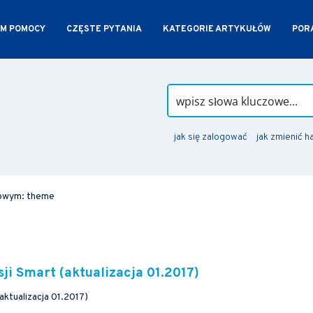
M POMOCY
CZĘSTE PYTANIA
KATEGORIE ARTYKUŁÓW
PORA
jak się zalogować
jak zmienić h
zowym: theme
ji Smart (aktualizacja 01.2017)
aktualizacja 01.2017)