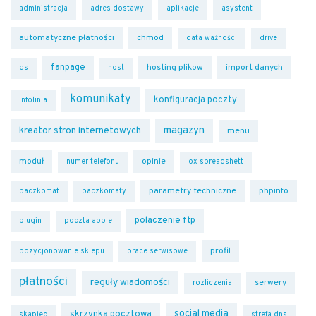
administracja
adres dostawy
aplikacje
asystent
automatyczne płatności
chmod
data ważności
drive
fanpage
hosting plikow
import danych
ds
host
komunikaty
konfiguracja poczty
Infolinia
magazyn
kreator stron internetowych
menu
moduł
opinie
numer telefonu
ox spreadshett
parametry techniczne
phpinfo
paczkomat
paczkomaty
polaczenie ftp
plugin
poczta apple
profil
pozycjonowanie sklepu
prace serwisowe
płatności
reguły wiadomości
serwery
rozliczenia
social media
skrzynka pocztowa
skapiec
strefa dns