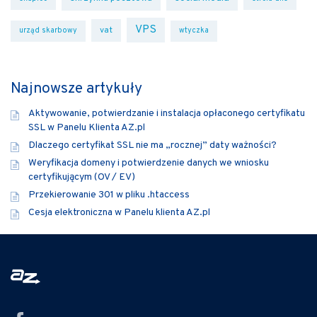
VPS
vat
urząd skarbowy
wtyczka
Najnowsze artykuły
Aktywowanie, potwierdzanie i instalacja opłaconego certyfikatu
SSL w Panelu Klienta AZ.pl
Dlaczego certyfikat SSL nie ma „rocznej” daty ważności?
Weryfikacja domeny i potwierdzenie danych we wniosku
certyfikującym (OV / EV)
Przekierowanie 301 w pliku .htaccess
Cesja elektroniczna w Panelu klienta AZ.pl