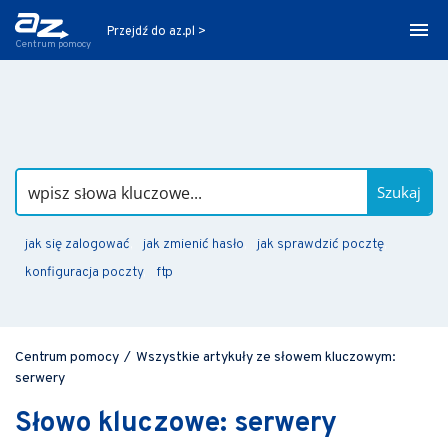
Przejdź do az.pl >
Centrum pomocy
Szukaj
jak się zalogować
jak zmienić hasło
jak sprawdzić pocztę
konfiguracja poczty
ftp
Centrum pomocy
/
Wszystkie artykuły ze słowem kluczowym:
serwery
Słowo kluczowe: serwery