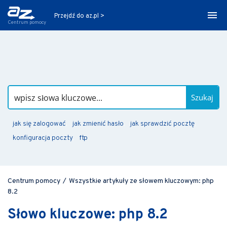
Przejdź do az.pl >
Centrum pomocy
Szukaj
jak się zalogować
jak zmienić hasło
jak sprawdzić pocztę
konfiguracja poczty
ftp
Centrum pomocy
/
Wszystkie artykuły ze słowem kluczowym: php
8.2
Słowo kluczowe: php 8.2