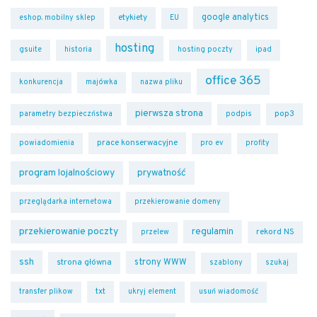
google analytics
etykiety
eshop. mobilny sklep
EU
hosting
gsuite
historia
hosting poczty
ipad
office 365
konkurencja
majówka
nazwa pliku
pierwsza strona
pop3
parametry bezpieczństwa
podpis
prace konserwacyjne
powiadomienia
pro ev
profity
program lojalnościowy
prywatność
przeglądarka internetowa
przekierowanie domeny
przekierowanie poczty
regulamin
rekord NS
przelew
ssh
strony WWW
strona główna
szablony
szukaj
txt
transfer plikow
ukryj element
usuń wiadomość