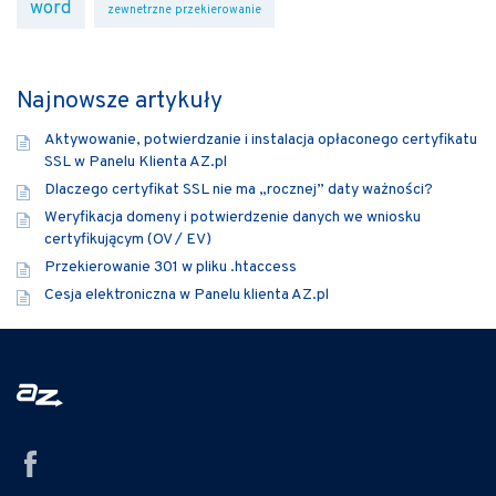
word
zewnetrzne przekierowanie
Najnowsze artykuły
Aktywowanie, potwierdzanie i instalacja opłaconego certyfikatu
SSL w Panelu Klienta AZ.pl
Dlaczego certyfikat SSL nie ma „rocznej” daty ważności?
Weryfikacja domeny i potwierdzenie danych we wniosku
certyfikującym (OV / EV)
Przekierowanie 301 w pliku .htaccess
Cesja elektroniczna w Panelu klienta AZ.pl