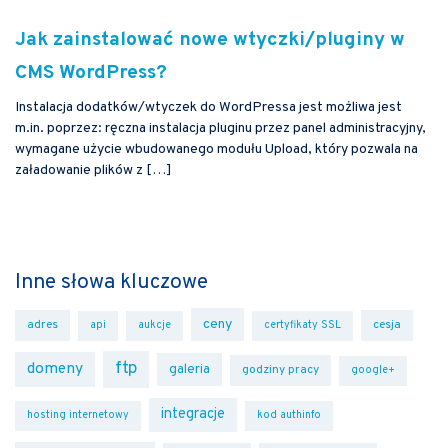
Jak zainstalować nowe wtyczki/pluginy w
CMS WordPress?
Instalacja dodatków/wtyczek do WordPressa jest możliwa jest
m.in. poprzez: ręczna instalacja pluginu przez panel administracyjny,
wymagane użycie wbudowanego modułu Upload, który pozwala na
załadowanie plików z […]
Inne słowa kluczowe
ceny
adres
cesja
api
aukcje
certyfikaty SSL
ftp
domeny
galeria
godziny pracy
google+
integracje
hosting internetowy
kod authinfo