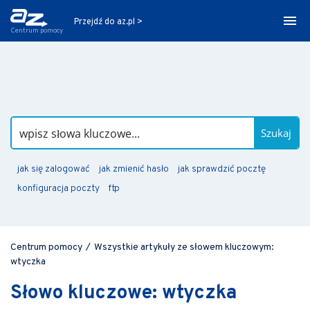
Przejdź do az.pl >
Centrum pomocy
Szukaj
jak się zalogować
jak zmienić hasło
jak sprawdzić pocztę
konfiguracja poczty
ftp
Centrum pomocy
/
Wszystkie artykuły ze słowem kluczowym:
wtyczka
Słowo kluczowe: wtyczka