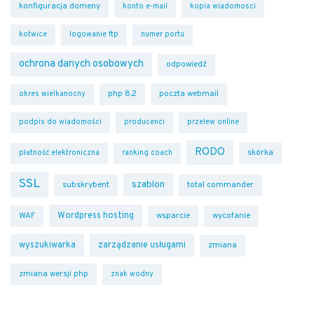
konfiguracja domeny
konto e-mail
kopia wiadomosci
kotwice
logowanie ftp
numer portu
ochrona danych osobowych
odpowiedź
php 8.2
poczta webmail
okres wielkanocny
podpis do wiadomości
producenci
przelew online
RODO
skórka
płatność elektroniczna
ranking coach
SSL
szablon
subskrybent
total commander
Wordpress hosting
WAF
wsparcie
wycofanie
wyszukiwarka
zarządzanie usługami
zmiana
zmiana wersji php
znak wodny