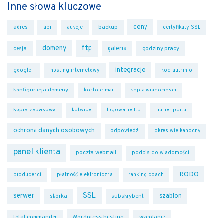
Inne słowa kluczowe
ceny
adres
backup
api
aukcje
certyfikaty SSL
domeny
ftp
galeria
cesja
godziny pracy
integracje
google+
hosting internetowy
kod authinfo
konfiguracja domeny
konto e-mail
kopia wiadomosci
kopia zapasowa
kotwice
logowanie ftp
numer portu
ochrona danych osobowych
odpowiedź
okres wielkanocny
panel klienta
poczta webmail
podpis do wiadomości
RODO
producenci
płatność elektroniczna
ranking coach
SSL
serwer
szablon
skórka
subskrybent
Wordpress hosting
total commander
wycofanie