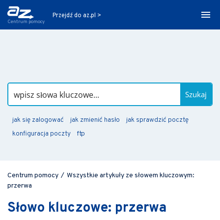
Przejdź do az.pl >
Centrum pomocy
Szukaj
jak się zalogować
jak zmienić hasło
jak sprawdzić pocztę
konfiguracja poczty
ftp
Centrum pomocy
/
Wszystkie artykuły ze słowem kluczowym:
przerwa
Słowo kluczowe: przerwa