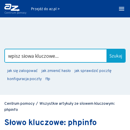
Przejdź do az.pl >
Centrum pomocy
Szukaj
jak się zalogować
jak zmienić hasło
jak sprawdzić pocztę
konfiguracja poczty
ftp
Centrum pomocy
/
Wszystkie artykuły ze słowem kluczowym:
phpinfo
Słowo kluczowe: phpinfo