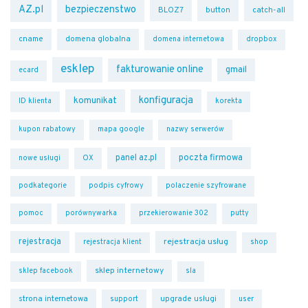
AZ.pl
bezpieczenstwo
BLOZ7
button
catch-all
cname
domena globalna
domena internetowa
dropbox
esklep
fakturowanie online
gmail
ecard
konfiguracja
komunikat
ID klienta
korekta
kupon rabatowy
mapa google
nazwy serwerów
panel az.pl
poczta firmowa
OX
nowe usługi
podkategorie
podpis cyfrowy
polaczenie szyfrowane
pomoc
porównywarka
przekierowanie 302
putty
rejestracja
rejestracja usług
rejestracja klient
shop
sklep internetowy
sklep facebook
sla
strona internetowa
upgrade usługi
support
user