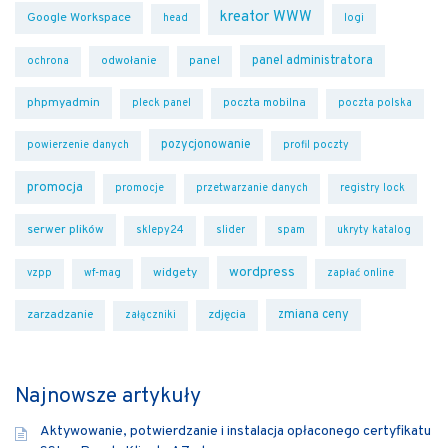
kreator WWW
Google Workspace
head
logi
panel administratora
odwołanie
panel
ochrona
phpmyadmin
poczta mobilna
pleck panel
poczta polska
pozycjonowanie
powierzenie danych
profil poczty
promocja
promocje
przetwarzanie danych
registry lock
serwer plików
sklepy24
slider
spam
ukryty katalog
wordpress
widgety
vzpp
wf-mag
zapłać online
zmiana ceny
zarzadzanie
zdjęcia
załączniki
Najnowsze artykuły
Aktywowanie, potwierdzanie i instalacja opłaconego certyfikatu