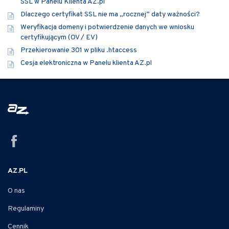
SSL w Panelu Klienta AZ.pl
Dlaczego certyfikat SSL nie ma „rocznej” daty ważności?
Weryfikacja domeny i potwierdzenie danych we wniosku
certyfikującym (OV / EV)
Przekierowanie 301 w pliku .htaccess
Cesja elektroniczna w Panelu klienta AZ.pl
AZ.PL
O nas
Regulaminy
Cennik