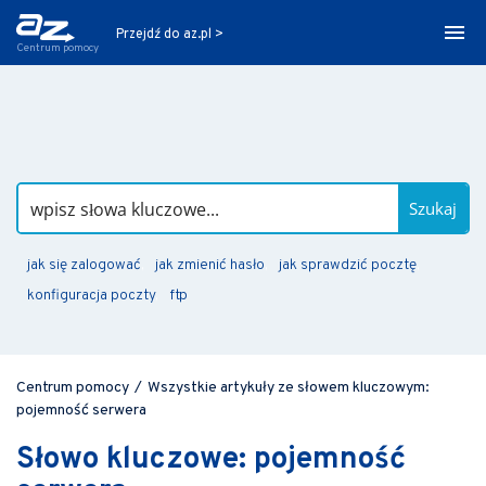
Przejdź do az.pl >
Centrum pomocy
Szukaj
jak się zalogować
jak zmienić hasło
jak sprawdzić pocztę
konfiguracja poczty
ftp
Centrum pomocy
/
Wszystkie artykuły ze słowem kluczowym:
pojemność serwera
Słowo kluczowe: pojemność