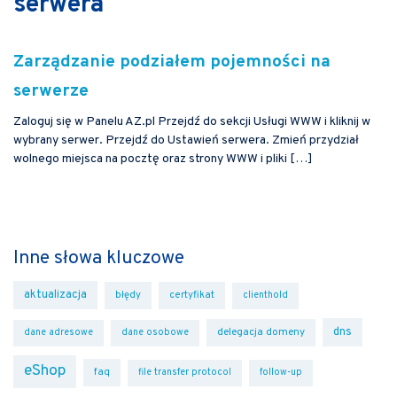
serwera
Zarządzanie podziałem pojemności na
serwerze
Zaloguj się w Panelu AZ.pl Przejdź do sekcji Usługi WWW i kliknij w
wybrany serwer. Przejdź do Ustawień serwera. Zmień przydział
wolnego miejsca na pocztę oraz strony WWW i pliki […]
Inne słowa kluczowe
aktualizacja
błędy
certyfikat
clienthold
dns
delegacja domeny
dane adresowe
dane osobowe
eShop
faq
file transfer protocol
follow-up