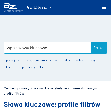
Przejdź do az.pl >
Centrum pomocy
Szukaj
jak się zalogować
jak zmienić hasło
jak sprawdzić pocztę
konfiguracja poczty
ftp
Centrum pomocy
/
Wszystkie artykuły ze słowem kluczowym:
profile filtrów
Słowo kluczowe: profile filtrów