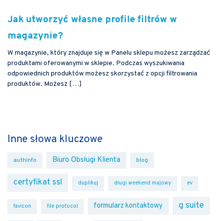
Jak utworzyć własne profile filtrów w
magazynie?
W magazynie, który znajduje się w Panelu sklepu możesz zarządzać
produktami oferowanymi w sklepie. Podczas wyszukiwania
odpowiednich produktów możesz skorzystać z opcji filtrowania
produktów. Możesz […]
Inne słowa kluczowe
Biuro Obsługi Klienta
authinfo
blog
certyfikat ssl
duplikuj
długi weekend majowy
ev
g suite
formularz kontaktowy
favicon
file protocol