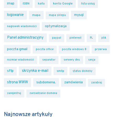
imap
ISBN
konto Google
karta
lista usług
logowanie
mysql
mapa
mapa sklepu
optymalizacja
nagłowek wiadomości
Panel administracyjny
paypal
pinterest
PL
plik
poczta gmail
przerwa
poczta office
poczta windows 8
rozmiar wiadomości
separator
serwery dns
sesja
skrzynka e-mail
sftp
smtp
status domeny
strona WWW
subdomena.
zamówienia
zarabiaj
zarejestruj
zarzadzanie domena
Najnowsze artykuły