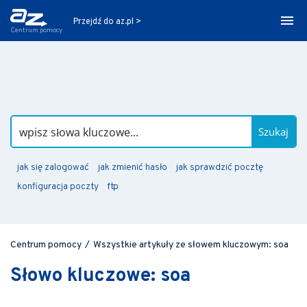
Przejdź do az.pl >
Centrum pomocy
Szukaj
jak się zalogować
jak zmienić hasło
jak sprawdzić pocztę
konfiguracja poczty
ftp
Centrum pomocy
/
Wszystkie artykuły ze słowem kluczowym: soa
Słowo kluczowe: soa