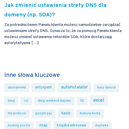
Jak zmienić ustawienia strefy DNS dla
domeny (np. SOA)?
Za pośrednictwem Panelu klienta możesz samodzielnie zarządzać
ustawieniami strefy DNS. Oznacza to, że za pomocą Panelu klienta
możesz zmienić ustawienia rekordów SOA, które dostarczają
autorytatywne […]
Inne słowa kluczowe
autoinstalator
antyspam
abonament
bazy danych
excel
blog
csr
długi weekend majowy
EU
hasło
file protocol
google pay
historia konta
imap
książka adresowa
hosting poczty
majówka