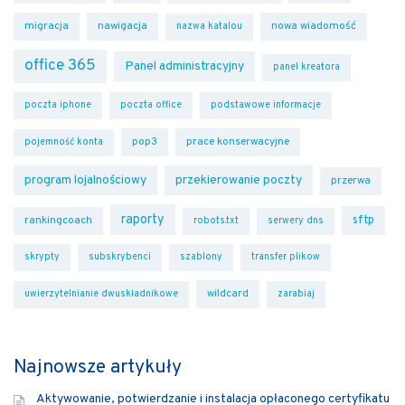
migracja
nawigacja
nowa wiadomość
nazwa katalou
office 365
Panel administracyjny
panel kreatora
poczta iphone
poczta office
podstawowe informacje
pop3
prace konserwacyjne
pojemność konta
program lojalnościowy
przekierowanie poczty
przerwa
raporty
sftp
rankingcoach
robots.txt
serwery dns
skrypty
subskrybenci
szablony
transfer plikow
wildcard
uwierzytelnianie dwuskładnikowe
zarabiaj
Najnowsze artykuły
Aktywowanie, potwierdzanie i instalacja opłaconego certyfikatu