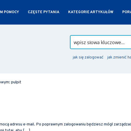
M POMOCY
CZĘSTE PYTANIA
KATEGORIE ARTYKUŁÓW
PORA
jak się zalogować
jak zmienić h
owym: pulpit
omocą adresu e-mail. Po poprawnym zalogowaniu będziesz mógł zarządza
nij tutaj, aby […]