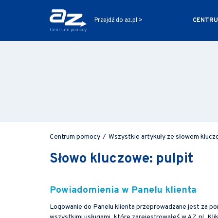
CENTRU
Przejdź do az.pl >
Centrum pomocy
Centrum pomocy
/
Wszystkie artykuły ze słowem klucz
Słowo kluczowe: pulpit
Powiadomienia w Panelu klienta
Logowanie do Panelu klienta przeprowadzane jest za p
wszystkimi usługami, które zarejestrowałeś w AZ.pl. Klik