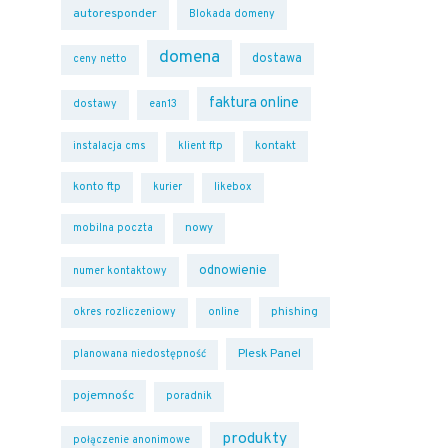
autoresponder
Blokada domeny
domena
dostawa
ceny netto
faktura online
dostawy
ean13
kontakt
instalacja cms
klient ftp
konto ftp
kurier
likebox
nowy
mobilna poczta
odnowienie
numer kontaktowy
phishing
okres rozliczeniowy
online
Plesk Panel
planowana niedostępność
pojemnośc
poradnik
produkty
połączenie anonimowe