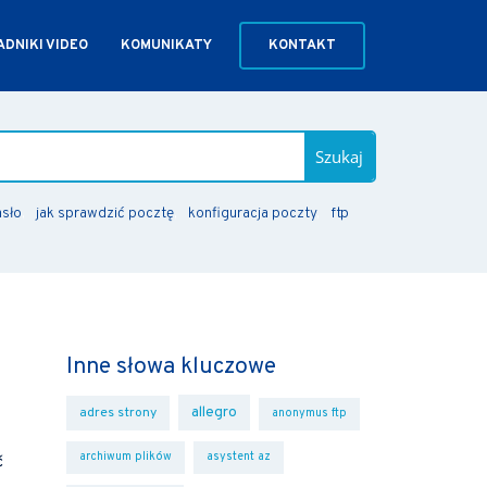
DNIKI VIDEO
KOMUNIKATY
KONTAKT
Szukaj
asło
jak sprawdzić pocztę
konfiguracja poczty
ftp
Inne słowa kluczowe
allegro
adres strony
anonymus ftp
archiwum plików
asystent az
ć