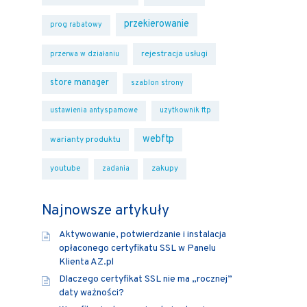
przekierowanie
prog rabatowy
rejestracja usługi
przerwa w działaniu
store manager
szablon strony
ustawienia antyspamowe
uzytkownik ftp
webftp
warianty produktu
youtube
zakupy
zadania
Najnowsze artykuły
Aktywowanie, potwierdzanie i instalacja
opłaconego certyfikatu SSL w Panelu
Klienta AZ.pl
Dlaczego certyfikat SSL nie ma „rocznej”
daty ważności?