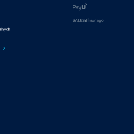
ilnych
e