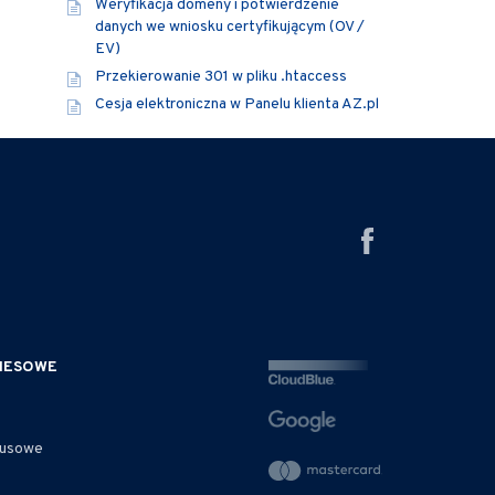
Weryfikacja domeny i potwierdzenie
danych we wniosku certyfikującym (OV /
EV)
Przekierowanie 301 w pliku .htaccess
Cesja elektroniczna w Panelu klienta AZ.pl
ZNESOWE
rusowe