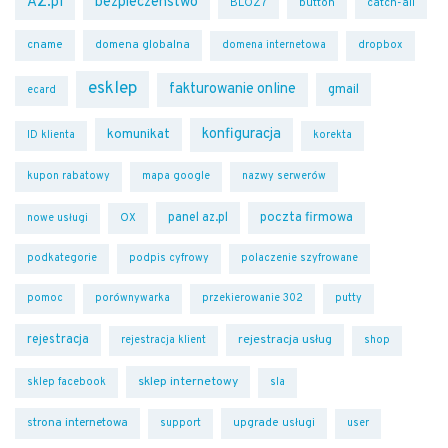
AZ.pl
bezpieczenstwo
BLOZ7
button
catch-all
cname
domena globalna
domena internetowa
dropbox
esklep
fakturowanie online
gmail
ecard
konfiguracja
komunikat
ID klienta
korekta
kupon rabatowy
mapa google
nazwy serwerów
panel az.pl
poczta firmowa
OX
nowe usługi
podkategorie
podpis cyfrowy
polaczenie szyfrowane
pomoc
porównywarka
przekierowanie 302
putty
rejestracja
rejestracja usług
rejestracja klient
shop
sklep internetowy
sklep facebook
sla
strona internetowa
upgrade usługi
support
user