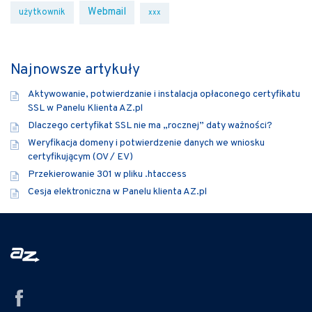
Webmail
użytkownik
xxx
Najnowsze artykuły
Aktywowanie, potwierdzanie i instalacja opłaconego certyfikatu
SSL w Panelu Klienta AZ.pl
Dlaczego certyfikat SSL nie ma „rocznej” daty ważności?
Weryfikacja domeny i potwierdzenie danych we wniosku
certyfikującym (OV / EV)
Przekierowanie 301 w pliku .htaccess
Cesja elektroniczna w Panelu klienta AZ.pl