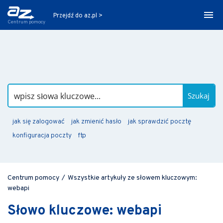
Przejdź do az.pl >
Centrum pomocy
Szukaj
jak się zalogować
jak zmienić hasło
jak sprawdzić pocztę
konfiguracja poczty
ftp
Centrum pomocy
/
Wszystkie artykuły ze słowem kluczowym:
webapi
Słowo kluczowe: webapi