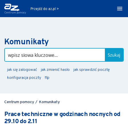
Przejdź do az.pl >
Centrum pomocy
Komunikaty
Szukaj
jak się zalogować
jak zmienić hasło
jak sprawdzić pocztę
konfiguracja poczty
ftp
Centrum pomocy
/
Komunikaty
Prace techniczne w godzinach nocnych od
29.10 do 2.11