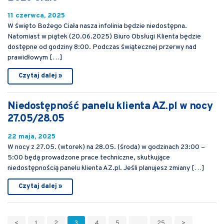
11 czerwca, 2025
W święto Bożego Ciała nasza infolinia będzie niedostępna.
Natomiast w piątek (20.06.2025) Biuro Obsługi Klienta będzie
dostępne od godziny 8:00. Podczas świątecznej przerwy nad
prawidłowym […]
Czytaj dalej »
Niedostępność panelu klienta AZ.pl w nocy
27.05/28.05
22 maja, 2025
W nocy z 27.05. (wtorek) na 28.05. (środa) w godzinach 23:00 –
5:00 będą prowadzone prace techniczne, skutkujące
niedostępnością panelu klienta AZ.pl. Jeśli planujesz zmiany […]
Czytaj dalej »
<
1
2
3
4
5
...
25
>