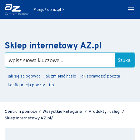
Przejdź do az.pl >
Centrum pomocy
Sklep internetowy AZ.pl
Szukaj
jak się zalogować
jak zmienić hasło
jak sprawdzić pocztę
konfiguracja poczty
ftp
Centrum pomocy
/
Wszystkie kategorie
/
Produkty i usługi
/
Sklep internetowy AZ.pl
/