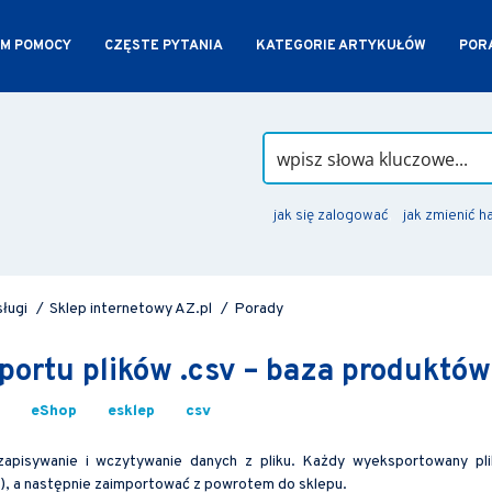
M POMOCY
CZĘSTE PYTANIA
KATEGORIE ARTYKUŁÓW
PORA
jak się zalogować
jak zmienić h
sługi
/
Sklep internetowy AZ.pl
/
Porady
portu plików .csv – baza produktów
eShop
esklep
csv
zapisywanie i wczytywanie danych z pliku. Każdy wyeksportowany pli
), a następnie zaimportować z powrotem do sklepu.