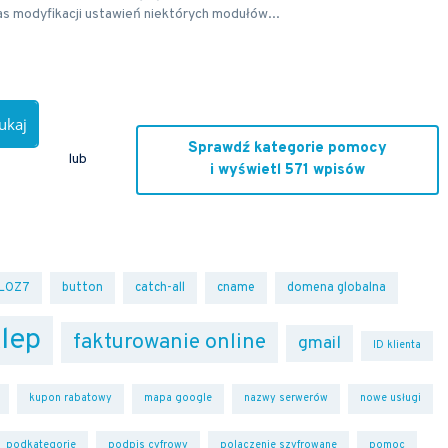
s modyfikacji ustawień niektórych modułów...
ukaj
Sprawdź kategorie pomocy
lub
i wyświetl 571 wpisów
LOZ7
button
catch-all
cname
domena globalna
lep
fakturowanie online
gmail
ID klienta
kupon rabatowy
mapa google
nazwy serwerów
nowe usługi
podkategorie
podpis cyfrowy
polaczenie szyfrowane
pomoc