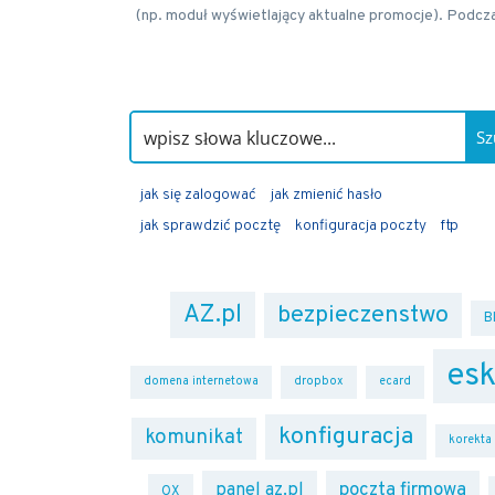
(np. moduł wyświetlający aktualne promocje). Podcza
Sz
jak się zalogować
jak zmienić hasło
jak sprawdzić pocztę
konfiguracja poczty
ftp
AZ.pl
bezpieczenstwo
B
esk
domena internetowa
dropbox
ecard
konfiguracja
komunikat
korekta
poczta firmowa
panel az.pl
OX