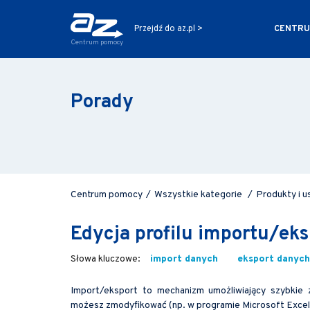
CENTRU
Przejdź do az.pl >
Centrum pomocy
Porady
Centrum pomocy
/
Wszystkie kategorie
/
Produkty i u
Edycja profilu importu/eks
import danych
eksport danych
Import/eksport to mechanizm umożliwiający szybkie 
możesz zmodyfikować (np. w programie Microsoft Excel