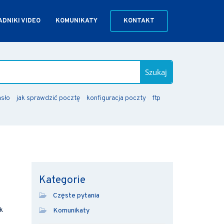
DNIKI VIDEO
KOMUNIKATY
KONTAKT
Szukaj
asło
jak sprawdzić pocztę
konfiguracja poczty
ftp
Kategorie
Częste pytania
k
Komunikaty