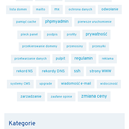
mx
odwołanie
lista domen
mailto
ochrona danych
phpmyadmin
pamięć cache
pierwsze uruchomienie
prywatność
pleck panel
podpis
profity
przekierowanie domeny
przenosiny
przesyłki
regulamin
pulpit
przetwarzanie danych
reklama
ssh
rekordy DNS
strony WWW
rekord NS
wiadomość e-mail
systemy CMS
upgrade
widoczność
zmiana ceny
zarzadzanie
zaufane opinie
Kategorie