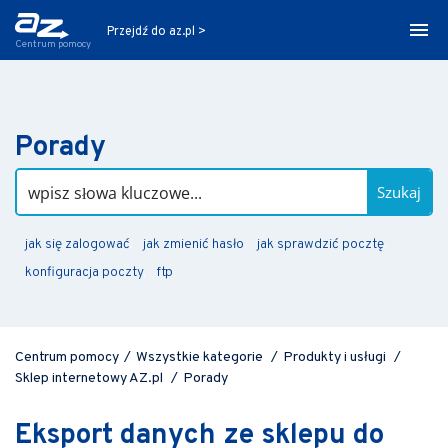
Przejdź do az.pl >
Centrum pomocy
Porady
Szukaj
jak się zalogować
jak zmienić hasło
jak sprawdzić pocztę
konfiguracja poczty
ftp
Centrum pomocy
/
Wszystkie kategorie
/
Produkty i usługi
/
Sklep internetowy AZ.pl
/
Porady
Eksport danych ze sklepu do