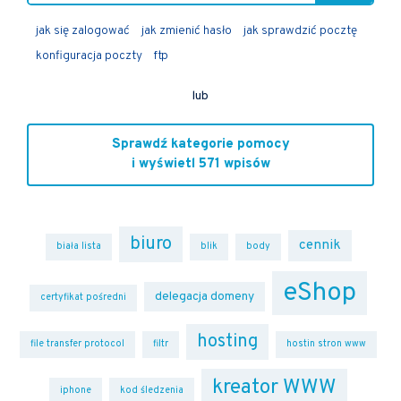
jak się zalogować
jak zmienić hasło
jak sprawdzić pocztę
konfiguracja poczty
ftp
lub
Sprawdź kategorie pomocy
i wyświetl 571 wpisów
biuro
cennik
biała lista
blik
body
eShop
delegacja domeny
certyfikat pośredni
hosting
file transfer protocol
filtr
hostin stron www
kreator WWW
iphone
kod śledzenia