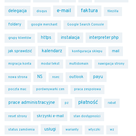
e-mail
faktura
delegacja
disqus
filezilla
foldery
google merchant
Google Search Console
https
instalacja
interpreter php
grupy klientów
kalendarz
jak sprawdzić
mail
konfiguracja sklepu
migracja konta
moduł tekst
multidomain
nawigacja strony
NS
payu
outlook
nowa strona
nsec
poczta mac
porównywarki cen
praca zespołowa
płatność
prace administracyjne
pz
rabat
skrzynki e-mail
reset strony
stan dostępności
usługi
status zamóienia
warianty
wtyczki
wz