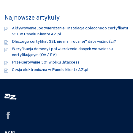
Najnowsze artykuły
Aktywowanie, potwierdzanie i instalacja opłaconego certyfikatu
SSL w Panelu Klienta AZ.pl
Dlaczego certyfikat SSL nie ma „rocznej” daty ważności?
Weryfikacja domeny i potwierdzenie danych we wniosku
certyfikującym (OV / EV)
Przekierowanie 301 w pliku .htaccess
Cesja elektroniczna w Panelu klienta AZ.pl
AZ.PL