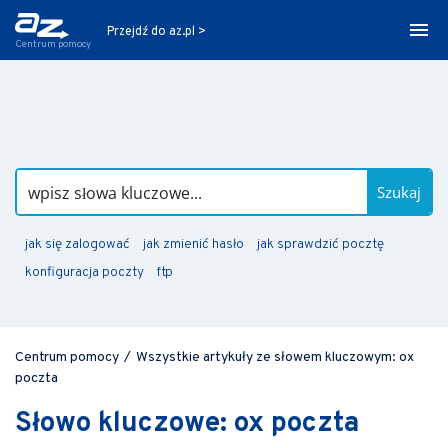
Przejdź do az.pl >
Centrum pomocy
Szukaj
jak się zalogować
jak zmienić hasło
jak sprawdzić pocztę
konfiguracja poczty
ftp
Centrum pomocy
/
Wszystkie artykuły ze słowem kluczowym: ox
poczta
Słowo kluczowe: ox poczta