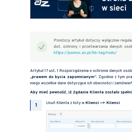
Poniższy artykuł dotyczy wyłącznie regu
dot. ochrony i przetwarzania danych os
https://pomoc.az.pl/kb-tag/rodo/
Artykuł 17 ust. 1 Rozporządzenia o ochronie danych o
„prawem do bycia zapomnianym”
. Zgodnie z tym pr
niego wszelkie dane dotyczące ich obecności i zamówień
Aby mieć pewność, iż żądanie Klienta zostało speł
Usuń Klienta z listy w
Klienci —> Klienci