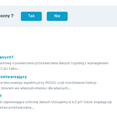
mocny ?
Tak
Nie
danych?
pl umowę o powierzeniu przetwarzania danych (zgodną z wymaganiami
pl i tylko...
przetwarzający
e kluczowego aspektu przy RODO, czyli rozróżnienia funkcji:
zbiorem we własnym imieniu i dla własnych...
?
ki zapewniające ochronę danych stosujemy w AZ.pl? Gdzie znajdują się
stwo przetwarzania...