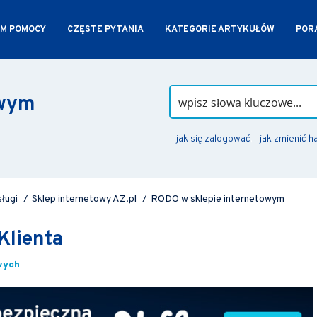
M POMOCY
CZĘSTE PYTANIA
KATEGORIE ARTYKUŁÓW
PORA
owym
jak się zalogować
jak zmienić h
sługi
/
Sklep internetowy AZ.pl
/
RODO w sklepie internetowym
Klienta
wych