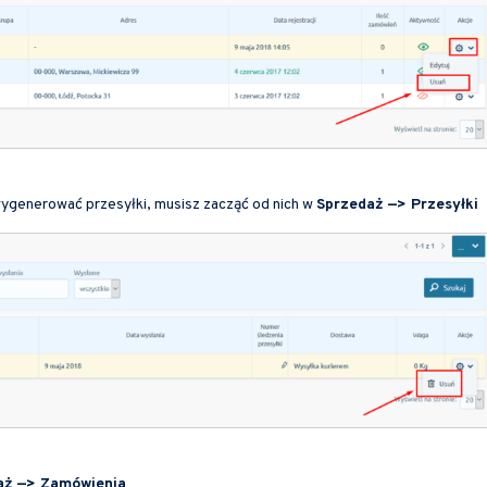
wygenerować przesyłki, musisz zacząć od nich w
Sprzedaż —> Przesyłki
aż —> Zamówienia