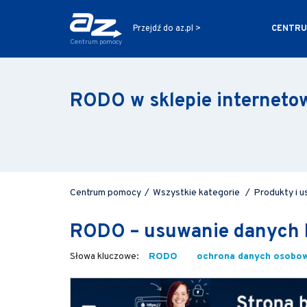
CENTRU
Przejdź do az.pl >
Centrum pomocy
RODO w sklepie internet
Centrum pomocy
/
Wszystkie kategorie
/
Produkty i u
RODO – usuwanie danych 
RODO
ochrona danych osobo