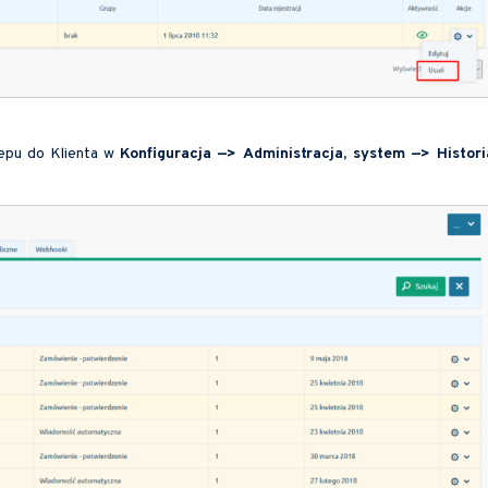
lepu do Klienta w
Konfiguracja —> Administracja, system —> Histori