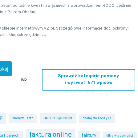
ch pytań odnośnie kwestii związanych z wprowadzeniem RODO. Jeśli nie
ię z Biurem Obsługi...
 sklepie internetowym AZ.pl. Szczegółowe informacje dot. ochrony i
ch usługach znajdziesz...
ukaj
Sprawdź kategorie pomocy
lub
i wyświetl 571 wpisów
ip
autoresponder
anonymus ftp
dodaj do koszyka
faktura online
faktury
ort danych
filtry wiadomości