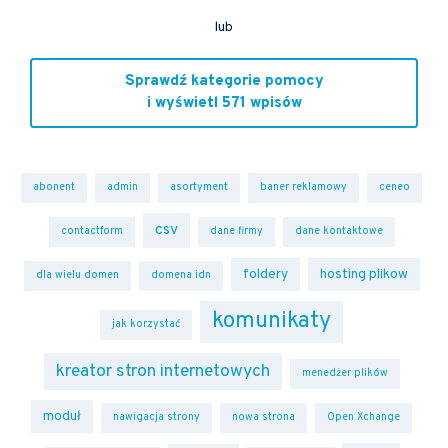
lub
Sprawdź kategorie pomocy
i wyświetl 571 wpisów
abonent
admin
asortyment
baner reklamowy
ceneo
csv
contactform
dane firmy
dane kontaktowe
foldery
hosting plikow
dla wielu domen
domena idn
komunikaty
jak korzystać
kreator stron internetowych
menedżer plików
moduł
nawigacja strony
nowa strona
Open Xchange