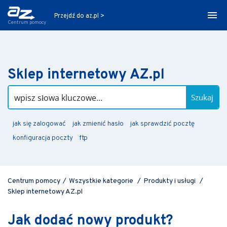
Przejdź do az.pl >
Centrum pomocy
Sklep internetowy AZ.pl
Szukaj
jak się zalogować
jak zmienić hasło
jak sprawdzić pocztę
konfiguracja poczty
ftp
Centrum pomocy
/
Wszystkie kategorie
/
Produkty i usługi
/
Sklep internetowy AZ.pl
Jak dodać nowy produkt?