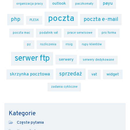
payu
outlook
organizacja pracy
paczkomaty
poczta
php
poczta e-mail
PLESK
poczta mac
podatnik vat
prace serwisowe
pro forma
pz
rozliczenia
rrsig
rupy klientów
serwer ftp
serwery
serwery dedykowane
sprzedaż
skrzynka pocztowa
vat
widget
zadania cykliczne
Kategorie
Częste pytania