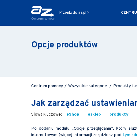
CENTRU
Przejdź do az.pl >
Centrum pomocy
Opcje produktów
Centrum pomocy
/
Wszystkie kategorie
/
Produkty i u
Jak zarządzać ustawieniam
eShop
esklep
produkty
Po dodaniu modułu „Opcje przeglądania”, który służy
internetowym (więcej informacji znajdziesz pod
tym ad