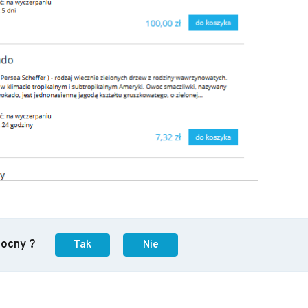
mocny ?
Tak
Nie