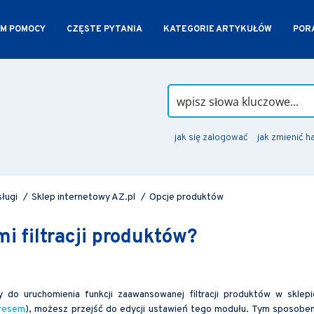
M POMOCY
CZĘSTE PYTANIA
KATEGORIE ARTYKUŁÓW
PORA
jak się zalogować
jak zmienić h
sługi
/
Sklep internetowy AZ.pl
/
Opcje produktów
i filtracji produktów?
 do uruchomienia funkcji zaawansowanej filtracji produktów w sklepi
resem
), możesz przejść do edycji ustawień tego modułu. Tym sposobe