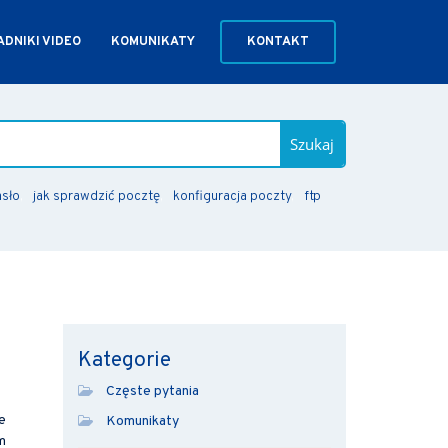
DNIKI VIDEO
KOMUNIKATY
KONTAKT
Szukaj
asło
jak sprawdzić pocztę
konfiguracja poczty
ftp
Kategorie
Częste pytania
e
Komunikaty
m