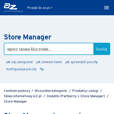
Przejdź do az.pl >
Centrum pomocy
Store Manager
Szukaj
jak się zalogować
jak zmienić hasło
jak sprawdzić pocztę
konfiguracja poczty
ftp
Centrum pomocy
/
Wszystkie kategorie
/
Produkty i usługi
/
Sklep internetowy AZ.pl
/
Dodatki (Partnerzy + Store Manager)
/
Store Manager