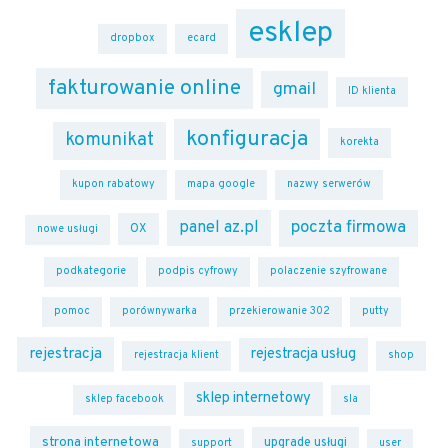
esklep
dropbox
ecard
fakturowanie online
gmail
ID klienta
konfiguracja
komunikat
korekta
kupon rabatowy
mapa google
nazwy serwerów
poczta firmowa
panel az.pl
OX
nowe usługi
podkategorie
podpis cyfrowy
polaczenie szyfrowane
pomoc
porównywarka
przekierowanie 302
putty
rejestracja
rejestracja usług
rejestracja klient
shop
sklep internetowy
sklep facebook
sla
strona internetowa
upgrade usługi
support
user