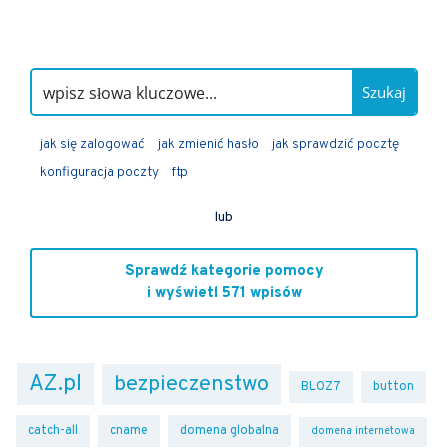
Szukaj
jak się zalogować
jak zmienić hasło
jak sprawdzić pocztę
konfiguracja poczty
ftp
lub
Sprawdź kategorie pomocy
i wyświetl 571 wpisów
AZ.pl
bezpieczenstwo
BLOZ7
button
catch-all
cname
domena globalna
domena internetowa