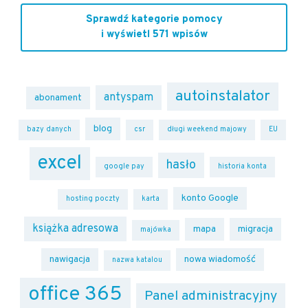
Sprawdź kategorie pomocy
i wyświetl 571 wpisów
autoinstalator
antyspam
abonament
blog
bazy danych
csr
długi weekend majowy
EU
excel
hasło
google pay
historia konta
konto Google
hosting poczty
karta
książka adresowa
mapa
migracja
majówka
nawigacja
nowa wiadomość
nazwa katalou
office 365
Panel administracyjny