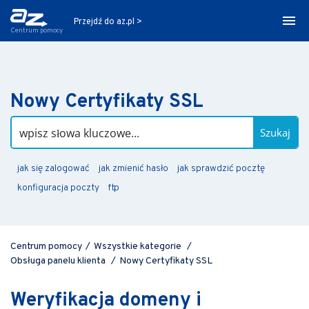
Przejdź do az.pl >
Centrum pomocy
Nowy Certyfikaty SSL
Szukaj
jak się zalogować
jak zmienić hasło
jak sprawdzić pocztę
konfiguracja poczty
ftp
Centrum pomocy
/
Wszystkie kategorie
/
Obsługa panelu klienta
/
Nowy Certyfikaty SSL
Weryfikacja domeny i