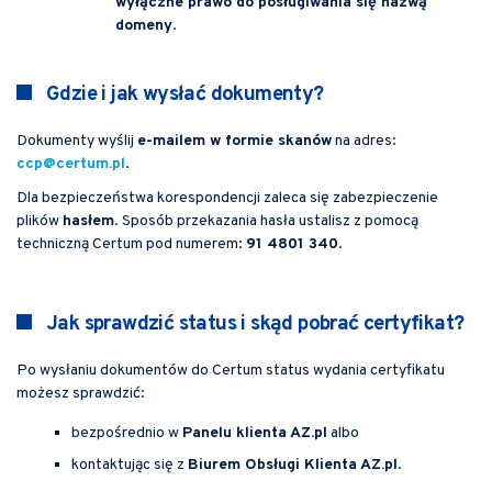
wyłączne prawo do posługiwania się nazwą
domeny
.
Gdzie i jak wysłać dokumenty?
Dokumenty wyślij
e-mailem w formie skanów
na adres:
ccp@certum.pl
.
Dla bezpieczeństwa korespondencji zaleca się zabezpieczenie
plików
hasłem
. Sposób przekazania hasła ustalisz z pomocą
techniczną Certum pod numerem:
91 4801 340
.
Jak sprawdzić status i skąd pobrać certyfikat?
Po wysłaniu dokumentów do Certum status wydania certyfikatu
możesz sprawdzić:
bezpośrednio w
Panelu klienta AZ.pl
albo
kontaktując się z
Biurem Obsługi Klienta AZ.pl
.