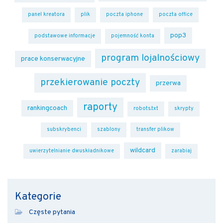
panel kreatora
plik
poczta iphone
poczta office
pop3
podstawowe informacje
pojemność konta
program lojalnościowy
prace konserwacyjne
przekierowanie poczty
przerwa
raporty
rankingcoach
robots.txt
skrypty
subskrybenci
szablony
transfer plikow
wildcard
uwierzytelnianie dwuskładnikowe
zarabiaj
Kategorie
Częste pytania