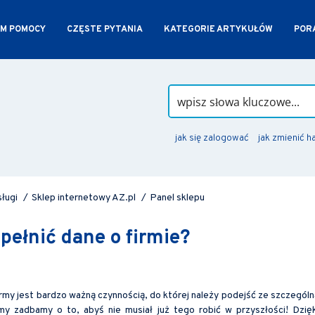
M POMOCY
CZĘSTE PYTANIA
KATEGORIE ARTYKUŁÓW
PORA
jak się zalogować
jak zmienić h
sługi
/
Sklep internetowy AZ.pl
/
Panel sklepu
pełnić dane o firmie?
my jest bardzo ważną czynnością, do której należy podejść ze szczególn
y zadbamy o to, abyś nie musiał już tego robić w przyszłości! Dzięk