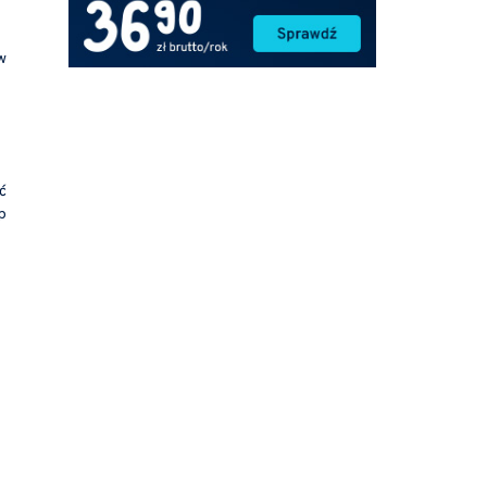
w
ć
p