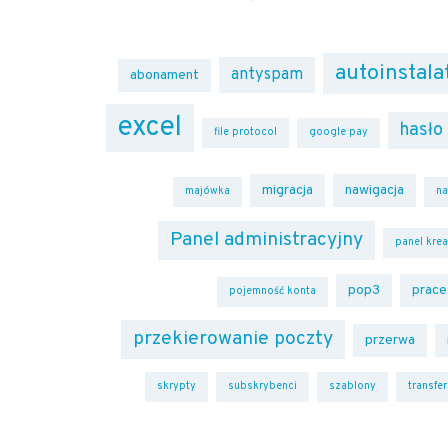
autoinstala
antyspam
abonament
excel
hasło
file protocol
google pay
migracja
nawigacja
majówka
na
Panel administracyjny
panel krea
pop3
prace
pojemność konta
przekierowanie poczty
przerwa
skrypty
subskrybenci
szablony
transfe