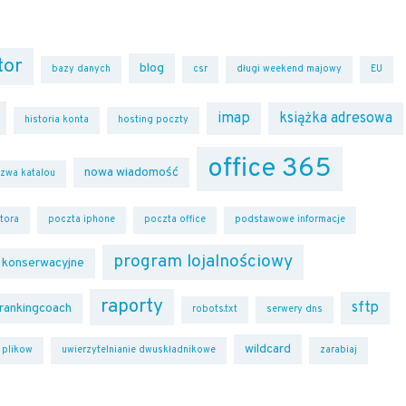
tor
blog
bazy danych
csr
długi weekend majowy
EU
imap
książka adresowa
historia konta
hosting poczty
office 365
nowa wiadomość
zwa katalou
tora
poczta iphone
poczta office
podstawowe informacje
program lojalnościowy
 konserwacyjne
raporty
sftp
rankingcoach
robots.txt
serwery dns
wildcard
r plikow
uwierzytelnianie dwuskładnikowe
zarabiaj