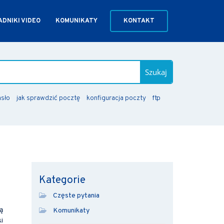
DNIKI VIDEO
KOMUNIKATY
KONTAKT
Szukaj
asło
jak sprawdzić pocztę
konfiguracja poczty
ftp
Kategorie
Częste pytania
ą
Komunikaty
i