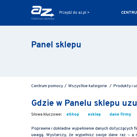
CENTRU
Przejdź do az.pl >
Centrum pomocy
Panel sklepu
Centrum pomocy
/
Wszystkie kategorie
/
Produkty i u
Gdzie w Panelu sklepu uzu
eShop
esklep
dane firmy
Poprawne i dokładne wypełnienie danych dotyczących fir
uwagą. Wystarczy, że wypełnisz swoje dane raz – a m