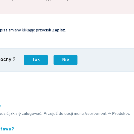
isz zmiany klikając przycisk
Zapisz.
mocny ?
Tak
Nie
?
awdzić jak się zalogować. Przejdź do opcji menu Asortyment -> Produkty.
stawy?