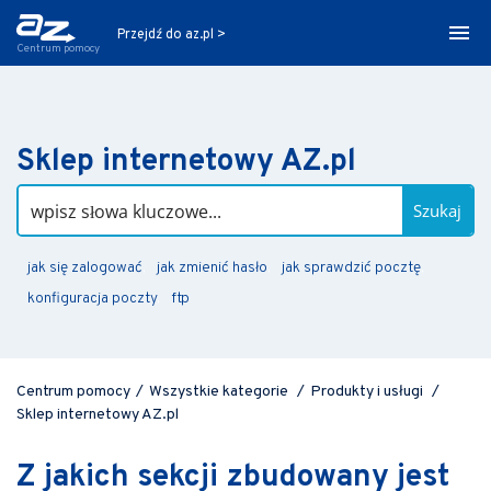
Przejdź do az.pl >
Centrum pomocy
Sklep internetowy AZ.pl
Szukaj
jak się zalogować
jak zmienić hasło
jak sprawdzić pocztę
konfiguracja poczty
ftp
Centrum pomocy
/
Wszystkie kategorie
/
Produkty i usługi
/
Sklep internetowy AZ.pl
Z jakich sekcji zbudowany jest