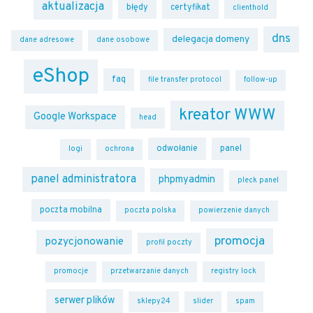
aktualizacja
błędy
certyfikat
clienthold
dns
delegacja domeny
dane adresowe
dane osobowe
eShop
faq
file transfer protocol
follow-up
kreator WWW
Google Workspace
head
odwołanie
panel
logi
ochrona
panel administratora
phpmyadmin
pleck panel
poczta mobilna
poczta polska
powierzenie danych
promocja
pozycjonowanie
profil poczty
promocje
przetwarzanie danych
registry lock
serwer plików
sklepy24
slider
spam