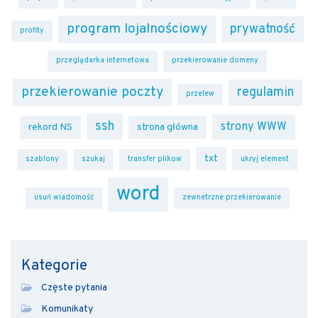
program lojalnościowy
prywatność
profity
przeglądarka internetowa
przekierowanie domeny
przekierowanie poczty
regulamin
przelew
ssh
strony WWW
rekord NS
strona główna
txt
szablony
szukaj
transfer plikow
ukryj element
word
usuń wiadomość
zewnetrzne przekierowanie
Kategorie
Częste pytania
Komunikaty