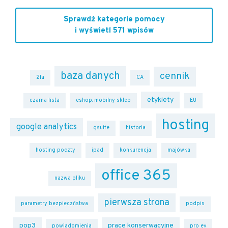
Sprawdź kategorie pomocy
i wyświetl 571 wpisów
baza danych
cennik
2fa
CA
etykiety
czarna lista
eshop. mobilny sklep
EU
hosting
google analytics
gsuite
historia
hosting poczty
ipad
konkurencja
majówka
office 365
nazwa pliku
pierwsza strona
parametry bezpieczństwa
podpis
pop3
prace konserwacyjne
powiadomienia
pro ev