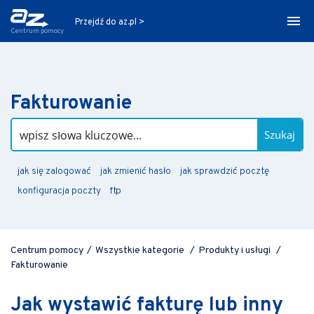
Przejdź do az.pl >
Centrum pomocy
Fakturowanie
Szukaj
jak się zalogować
jak zmienić hasło
jak sprawdzić pocztę
konfiguracja poczty
ftp
Centrum pomocy
/
Wszystkie kategorie
/
Produkty i usługi
/
Fakturowanie
Jak wystawić fakturę lub inny