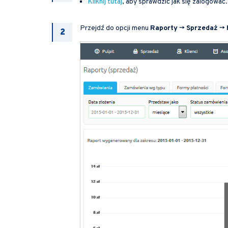
Kliknij tutaj
, aby sprawdzić jak się zalogować.
Przejdź do opcji menu
Raporty
->
Sprzedaż
->