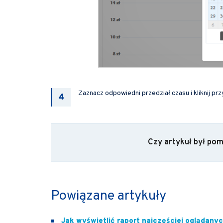
Zaznacz odpowiedni przedział czasu i kliknij pr
Czy artykuł był po
Powiązane artykuły
Jak wyświetlić raport najczęściej oglądan