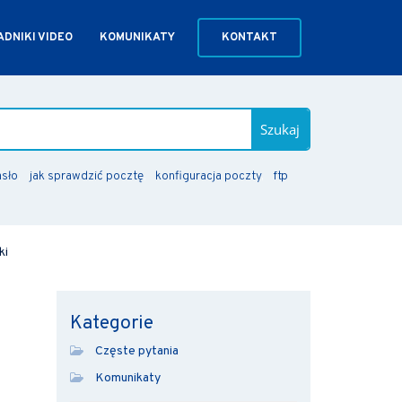
DNIKI VIDEO
KOMUNIKATY
KONTAKT
Szukaj
asło
jak sprawdzić pocztę
konfiguracja poczty
ftp
ki
Kategorie
Częste pytania
Komunikaty