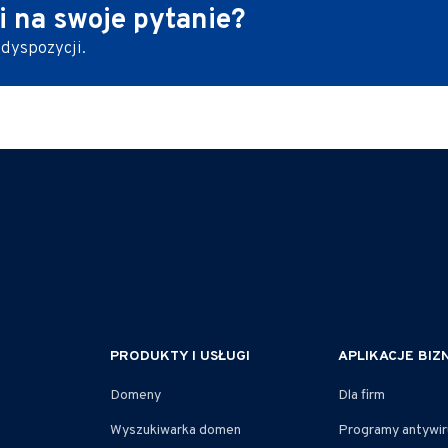
i
na swoje pytanie?
 dyspozycji.
PRODUKTY I USŁUGI
APLIKACJE BI
Domeny
Dla firm
Wyszukiwarka domen
Programy antywi