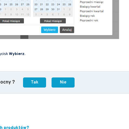
zycisk
Wybierz.
mocny ?
Tak
Nie
ych produktów?