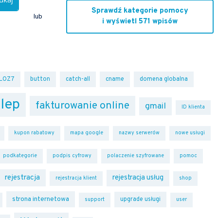
Sprawdź kategorie pomocy
lub
i wyświetl 571 wpisów
LOZ7
button
catch-all
cname
domena globalna
lep
fakturowanie online
gmail
ID klienta
kupon rabatowy
mapa google
nazwy serwerów
nowe usługi
podkategorie
podpis cyfrowy
polaczenie szyfrowane
pomoc
rejestracja
rejestracja usług
rejestracja klient
shop
strona internetowa
upgrade usługi
support
user