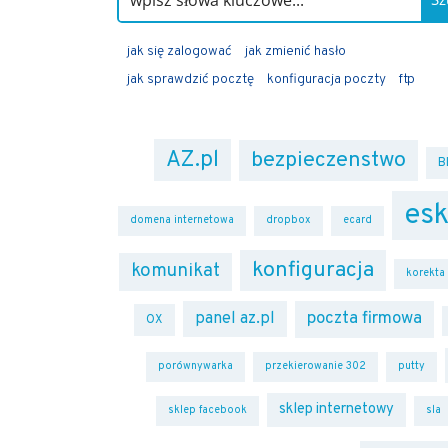
jak się zalogować
jak zmienić hasło
jak sprawdzić pocztę
konfiguracja poczty
ftp
AZ.pl
bezpieczenstwo
B
esk
domena internetowa
dropbox
ecard
konfiguracja
komunikat
korekta
poczta firmowa
panel az.pl
OX
porównywarka
przekierowanie 302
putty
sklep internetowy
sklep facebook
sla