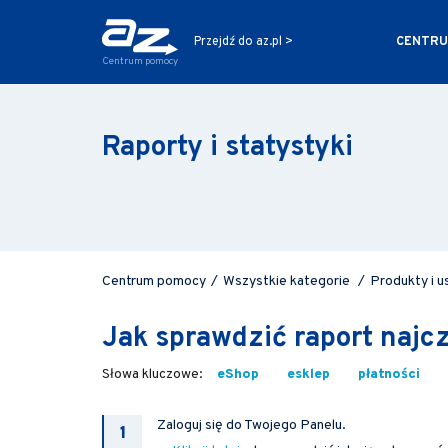
CENTRU
Przejdź do az.pl >
Centrum pomocy
Raporty i statystyki
Centrum pomocy
/
Wszystkie kategorie
/
Produkty i u
Jak sprawdzić raport najc
eShop
esklep
płatności
Zaloguj się do Twojego Panelu.