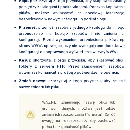
Kopiuj
: skorzystaj z tego przycisku, aby skopiować zasoby
pomiędzy katalogami i podkatalogami. Podczas kopiowania
plików, możesz wskazywać ich docelową lokalizację,
bezpośrednio w nowym katalogu lub podkatalogu,
Przenieś
: przenieś zasoby z jednego katalogu do innego,
przenoszenie nie kopiuje zasobów i nie zmienia ich
konfiguracji. Przed wykonaniem przeniesienia plików, np.
strony WWW, upewnij się czy nie wymagają one dodatkowej
konfiguracji do poprawnego wyświetlenia witryny WWW,
Kasuj
: skorzystaj z tego przycisku, aby skasować pliki i
foldery z serwera FTP. Przed skasowaniem zasobów,
otrzymasz komunikat z prośbą o potwierdzenie operacji,
Zmień nazwę
: skorzystaj z tego przycisku, aby zmienić
nazwę folderu lub pliku,
WAŻNE! Zmieniając nazwę pliku lub
archiwum danych, możliwa jest także
zmiana ich rozszerzenia (formatu). Zwróć
uwagę na rozszerzenie, aby zachować
pełną funkcjonalność plików.