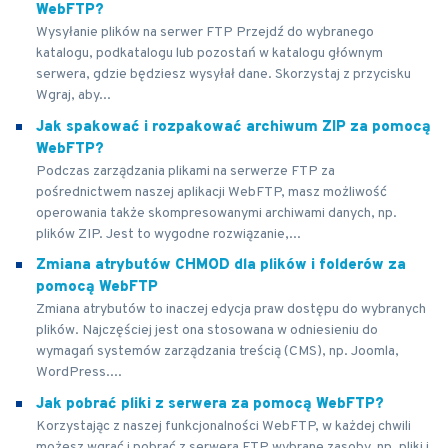
WebFTP?
Wysyłanie plików na serwer FTP Przejdź do wybranego
katalogu, podkatalogu lub pozostań w katalogu głównym
serwera, gdzie będziesz wysyłał dane. Skorzystaj z przycisku
Wgraj, aby...
Jak spakować i rozpakować archiwum ZIP za pomocą
WebFTP?
Podczas zarządzania plikami na serwerze FTP za
pośrednictwem naszej aplikacji WebFTP, masz możliwość
operowania także skompresowanymi archiwami danych, np.
plików ZIP. Jest to wygodne rozwiązanie,...
Zmiana atrybutów CHMOD dla plików i folderów za
pomocą WebFTP
Zmiana atrybutów to inaczej edycja praw dostępu do wybranych
plików. Najczęściej jest ona stosowana w odniesieniu do
wymagań systemów zarządzania treścią (CMS), np. Joomla,
WordPress....
Jak pobrać pliki z serwera za pomocą WebFTP?
Korzystając z naszej funkcjonalności WebFTP, w każdej chwili
możesz wgrać i pobrać z serwera FTP wybrane zasoby, np. pliki i