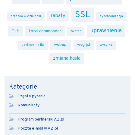
SSL
rabaty
przerwa w działaniu
synchronizacja
uprawnienia
TLS
total commander
twitter
webapi
wygląd
uzytkownik ftp
wysyłka
zmiana hasła
Kategorie
Częste pytania
Komunikaty
Program partnerski AZ.pl
Poczta e-mail w AZ.pl