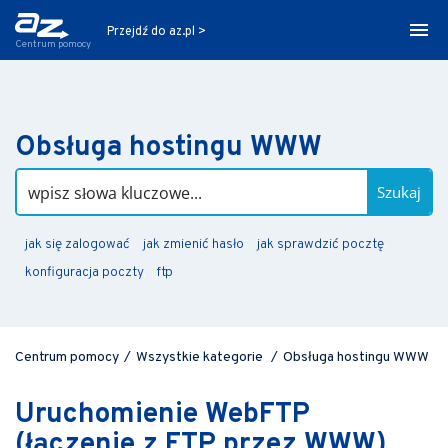
Przejdź do az.pl >
Centrum pomocy
Obsługa hostingu WWW
Szukaj
jak się zalogować
jak zmienić hasło
jak sprawdzić pocztę
konfiguracja poczty
ftp
Centrum pomocy
/
Wszystkie kategorie
/
Obsługa hostingu WWW
Uruchomienie WebFTP
(łączenie z FTP przez WWW)