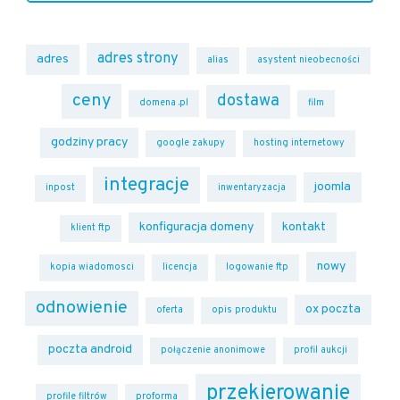
adres strony
adres
alias
asystent nieobecności
ceny
dostawa
domena .pl
film
godziny pracy
google zakupy
hosting internetowy
integracje
joomla
inpost
inwentaryzacja
konfiguracja domeny
kontakt
klient ftp
nowy
kopia wiadomosci
licencja
logowanie ftp
odnowienie
ox poczta
oferta
opis produktu
poczta android
połączenie anonimowe
profil aukcji
przekierowanie
profile filtrów
proforma