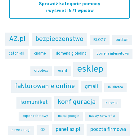
Sprawdź kategorie pomocy
i wyświetl 571 wpisów
AZ.pl
bezpieczenstwo
BLOZ7
button
catch-all
cname
domena globalna
domena internetowa
esklep
dropbox
ecard
fakturowanie online
gmail
ID klienta
konfiguracja
komunikat
korekta
kupon rabatowy
mapa google
nazwy serwerów
poczta firmowa
panel az.pl
OX
nowe usługi