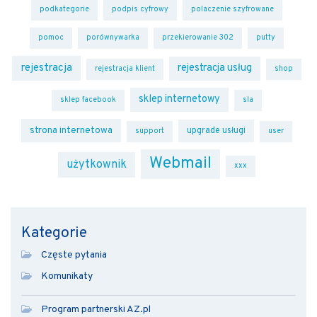
podkategorie
podpis cyfrowy
polaczenie szyfrowane
pomoc
porównywarka
przekierowanie 302
putty
rejestracja
rejestracja usług
rejestracja klient
shop
sklep internetowy
sklep facebook
sla
strona internetowa
upgrade usługi
support
user
Webmail
użytkownik
xxx
Kategorie
Częste pytania
Komunikaty
Program partnerski AZ.pl