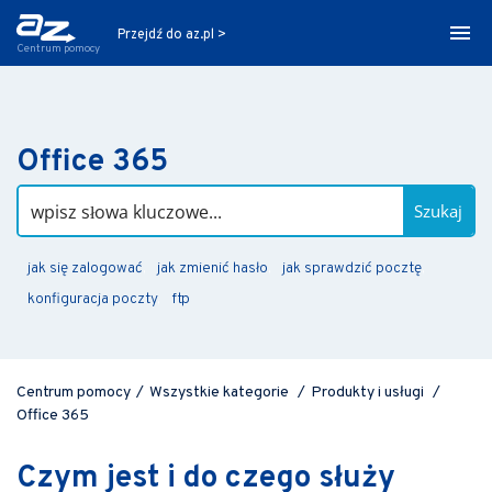
Przejdź do az.pl >
Centrum pomocy
Office 365
Szukaj
jak się zalogować
jak zmienić hasło
jak sprawdzić pocztę
konfiguracja poczty
ftp
Centrum pomocy
/
Wszystkie kategorie
/
Produkty i usługi
/
Office 365
Czym jest i do czego służy