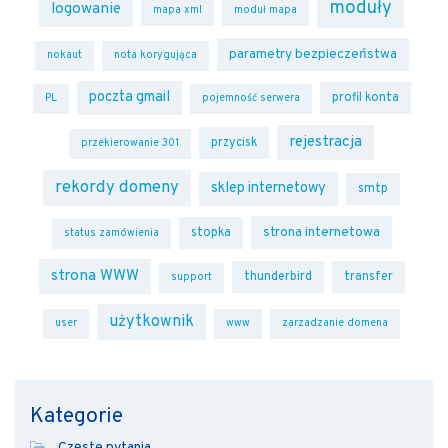
moduły
logowanie
mapa xml
moduł mapa
parametry bezpieczeństwa
nokaut
nota korygująca
poczta gmail
profil konta
PL
pojemność serwera
rejestracja
przycisk
przekierowanie 301
rekordy domeny
sklep internetowy
smtp
strona internetowa
stopka
status zamówienia
strona WWW
thunderbird
transfer
support
użytkownik
user
www
zarzadzanie domena
Kategorie
Częste pytania