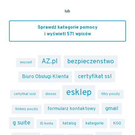
lub
Sprawdź kategorie pomocy
i wyświetl 571 wpisów
AZ.pl
bezpieczenstwo
anycast
certyfikat ssl
Biuro Obsługi Klienta
esklep
certyfikat sssl
dnssec
filtry poczty
gmail
formularz kontaktowy
foldery poczty
g suite
kategorie
katalog
KGO
ID konta