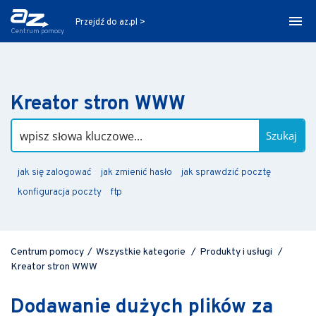
Przejdź do az.pl >
Centrum pomocy
Kreator stron WWW
Szukaj
jak się zalogować
jak zmienić hasło
jak sprawdzić pocztę
konfiguracja poczty
ftp
Centrum pomocy
/
Wszystkie kategorie
/
Produkty i usługi
/
Kreator stron WWW
Dodawanie dużych plików za