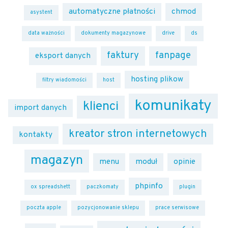
automatyczne płatności
chmod
asystent
data ważności
dokumenty magazynowe
drive
ds
faktury
fanpage
eksport danych
hosting plikow
filtry wiadomości
host
komunikaty
klienci
import danych
kreator stron internetowych
kontakty
magazyn
menu
moduł
opinie
phpinfo
ox spreadshett
paczkomaty
plugin
poczta apple
pozycjonowanie sklepu
prace serwisowe