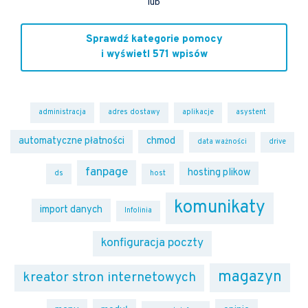
lub
Sprawdź kategorie pomocy
i wyświetl 571 wpisów
administracja
adres dostawy
aplikacje
asystent
automatyczne płatności
chmod
data ważności
drive
fanpage
hosting plikow
ds
host
komunikaty
import danych
Infolinia
konfiguracja poczty
magazyn
kreator stron internetowych