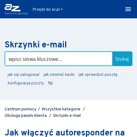
Przejdź do az.pl >
Centrum pomocy
Skrzynki e-mail
Szukaj
jak się zalogować
jak zmienić hasło
jak sprawdzić pocztę
konfiguracja poczty
ftp
Centrum pomocy
/
Wszystkie kategorie
/
Obsługa panelu klienta
/
Skrzynki e-mail
Jak włączyć autoresponder na