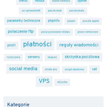
menu
moduł
opinie
numer telefonu
ox spreadshett
paczkomat
paczkomaty
parametry techniczne
phpinfo
plugin
poczta apple
polaczenie ftp
pozycjonowanie sklepu
prace serwisowe
płatności
reguły wiadomości
profil
skrzynka pocztowa
serwery
rozliczenia
skapiec
social media
vat
strefa dns
urząd skarbowy
VPS
wtyczka
Kategorie