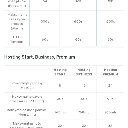
ilość plików
64
128
128
(Files Limit)
Maksymalny
czas życia
300s
600s
600s
procesu
(Alarm)
HTTP
60s
60s
60s
Timeout
Hosting Start, Business, Premium
Hosting
Hosting
Hosting
START
BUSINESS
PREMIUM
Równoległe procesy
8
16
24
(MaxCGI)
Maksymalne użycie
30s
60s
90s
procesora (CPU Limit)
Maksymalna ilość pamięci
768mb
768mb
768mb
(Mem Limit)
Maksymalna ilość
32
32
32