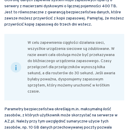
Ochronę danych zapewnia system kopii zapasowych oparty o
serwery z macierzami dyskowymi o łącznej pojemności 400 TB.
Jest to równoznaczne z gwarancją bezpieczeństwa danych, które
zawsze możesz przywrócić z kopii zapasowej. Pamiętaj, że możesz
przywrócić kopię zapasową do trzech dni wstecz.
W celu zapewnienia ciągłości działania sieci,
wszystkie urządzenia sieciowe są zdublowane. W
razie awarii cała obsługa może być przekazywana
do bliźniaczego urządzenia zapasowego. Czasy
przełączeń dla przełączników wynoszą kilka
sekund, a dla routerów do 30 sekund. Jeśli awaria
byłaby poważna, dysponujemy zapasowym
sprzętem, który możemy uruchomić w krótkim
czasie.
Parametry bezpieczeństwa określają m.in. maksymalną ilość
zasobów, z których użytkownik może skorzystać na serwerze w
AZ.pl. Należy przy tym uwzględnić sumaryczne użycie tych
zasobów, np. 10 GB danych przechowywanej poczty pozwala