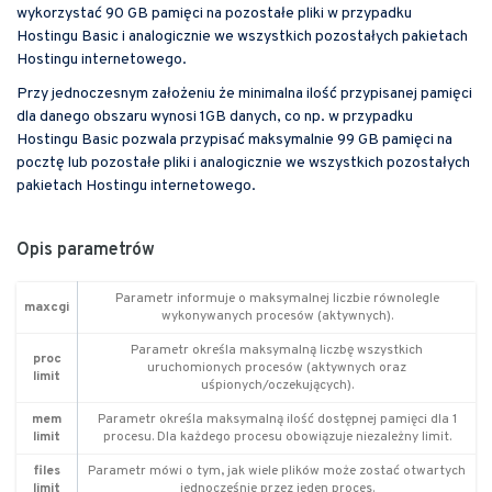
wykorzystać 90 GB pamięci na pozostałe pliki w przypadku
Hostingu Basic i analogicznie we wszystkich pozostałych pakietach
Hostingu internetowego.
Przy jednoczesnym założeniu że minimalna ilość przypisanej pamięci
dla danego obszaru wynosi 1GB danych, co np. w przypadku
Hostingu Basic pozwala przypisać maksymalnie 99 GB pamięci na
pocztę lub pozostałe pliki i analogicznie we wszystkich pozostałych
pakietach Hostingu internetowego.
Opis parametrów
Parametr informuje o maksymalnej liczbie równolegle
maxcgi
wykonywanych procesów (aktywnych).
Parametr określa maksymalną liczbę wszystkich
proc
uruchomionych procesów (aktywnych oraz
limit
uśpionych/oczekujących).
mem
Parametr określa maksymalną ilość dostępnej pamięci dla 1
limit
procesu. Dla każdego procesu obowiązuje niezależny limit.
files
Parametr mówi o tym, jak wiele plików może zostać otwartych
limit
jednocześnie przez jeden proces.