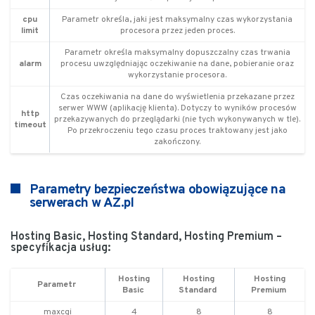
cpu
Parametr określa, jaki jest maksymalny czas wykorzystania
limit
procesora przez jeden proces.
Parametr określa maksymalny dopuszczalny czas trwania
alarm
procesu uwzględniając oczekiwanie na dane, pobieranie oraz
wykorzystanie procesora.
Czas oczekiwania na dane do wyświetlenia przekazane przez
serwer WWW (aplikację klienta). Dotyczy to wyników procesów
http
przekazywanych do przeglądarki (nie tych wykonywanych w tle).
timeout
Po przekroczeniu tego czasu proces traktowany jest jako
zakończony.
Parametry bezpieczeństwa obowiązujące na
serwerach w AZ.pl
Hosting Basic, Hosting Standard, Hosting Premium –
specyfikacja usług:
Hosting
Hosting
Hosting
Parametr
Basic
Standard
Premium
maxcgi
4
8
8