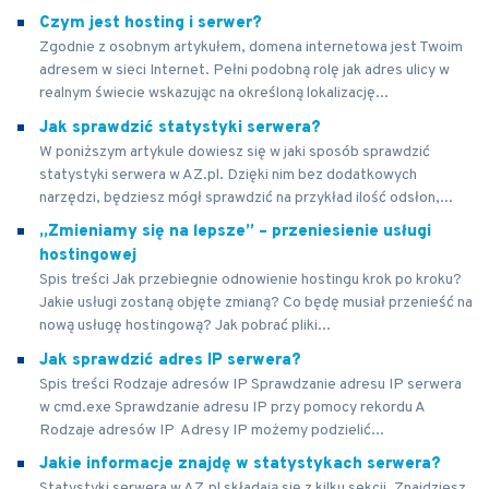
Czym jest hosting i serwer?
Zgodnie z osobnym artykułem, domena internetowa jest Twoim
adresem w sieci Internet. Pełni podobną rolę jak adres ulicy w
realnym świecie wskazując na określoną lokalizację...
Jak sprawdzić statystyki serwera?
W poniższym artykule dowiesz się w jaki sposób sprawdzić
statystyki serwera w AZ.pl. Dzięki nim bez dodatkowych
narzędzi, będziesz mógł sprawdzić na przykład ilość odsłon,...
„Zmieniamy się na lepsze” – przeniesienie usługi
hostingowej
Spis treści Jak przebiegnie odnowienie hostingu krok po kroku?
Jakie usługi zostaną objęte zmianą? Co będę musiał przenieść na
nową usługę hostingową? Jak pobrać pliki...
Jak sprawdzić adres IP serwera?
Spis treści Rodzaje adresów IP Sprawdzanie adresu IP serwera
w cmd.exe Sprawdzanie adresu IP przy pomocy rekordu A
Rodzaje adresów IP Adresy IP możemy podzielić...
Jakie informacje znajdę w statystykach serwera?
Statystyki serwera w AZ.pl składają się z kilku sekcji. Znajdziesz