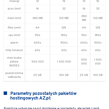
maxcgi
12
16
12
16
proc limit
16
32
16
32
380
mem limit
380 MB
512 MB
512 MB
MB
files Limit
64
128
64
128
cpu limit
90s
180s
90s
180s
alarm
600s
900s
600s
900s
http timeout
60s
60s
60s
60s
max liczba
500
1 500
plików
500 000
1 500 000
000
000
INODES
powierzchnia
25 GB
100 GB
25 GB
100 GB
całkowita
Parametry pozostałych pakietów
hostingowych AZ.pl:
Poniższe usługi nie są już dostępne w sprzedaży, ale jeżeli z nich