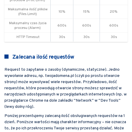
procesów (Proc Limit)
Maksymalna ilość plików
10%
15%
20%
(Files Limit)
Maksymalny czas życia
600s
600s
600s
procesu (Alarm)
HTTP Timeout
30s
30s
30s
Zalecana ilość requestów
Request to zapytanie o zasoby (dynamiczne, statyczne). Jedno
wywołanie adresu, np. twojadomena.pl (czyli po prostu otwarcie
strony) może wywoływać wiele requestów. Przykładowo, ilość
requestów, które powodują otwarcie strony możesz sprawdzić w
narzędziach udostępnianych w przeglądarkach internetowych (np. w
przeglądarce Chrome na dole zakładki “Network” w “Dev Tools”
(lewy dolny róg).
Poniżej prezentujemy zalecaną ilość obsługiwanych requestów na 1
dzień. Poniższe wartości mają charakter informacyjny – nie oznacza
to, że po ich przekroczeniu Twoje serwisy przestaną działać. Może