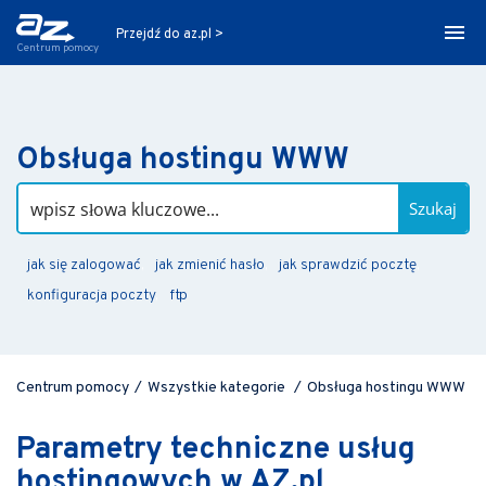
Przejdź do az.pl >
Centrum pomocy
Obsługa hostingu WWW
Szukaj
jak się zalogować
jak zmienić hasło
jak sprawdzić pocztę
konfiguracja poczty
ftp
Centrum pomocy
/
Wszystkie kategorie
/
Obsługa hostingu WWW
Parametry techniczne usług
hostingowych w AZ.pl