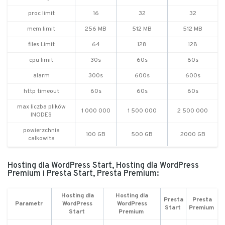
proc limit
16
32
32
mem limit
256 MB
512 MB
512 MB
files Limit
64
128
128
cpu limit
30s
60s
60s
alarm
300s
600s
600s
http timeout
60s
60s
60s
max liczba plików
1 000 000
1 500 000
2 500 000
INODES
powierzchnia
100 GB
500 GB
2000 GB
całkowita
Hosting dla WordPress Start, Hosting dla WordPress
Premium i Presta Start, Presta Premium:
Hosting dla
Hosting dla
Presta
Presta
Parametr
WordPress
WordPress
Start
Premium
Start
Premium