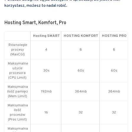
korzystasz, możesz to nadal robić.
Hosting Smart, Komfort, Pro
Hosting SMART
HOSTING KOMFORT
HOSTING PRO
Równoległe
procesy
4
8
8
(MaxCGI)
Maksymalne
użycie
30s
60s
60s
procesora
(CPU Limit)
Maksymalna
ilość pamięci
192mb
384mb
384mb
(Mem Limit)
Maksymalna
ilość
16
32
32
procesów
(Proc Limit)
Maksymalna