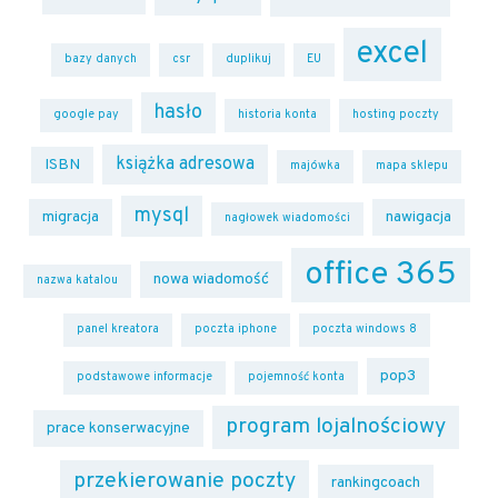
excel
bazy danych
csr
duplikuj
EU
hasło
google pay
historia konta
hosting poczty
książka adresowa
ISBN
majówka
mapa sklepu
mysql
migracja
nawigacja
nagłowek wiadomości
office 365
nowa wiadomość
nazwa katalou
panel kreatora
poczta iphone
poczta windows 8
pop3
podstawowe informacje
pojemność konta
program lojalnościowy
prace konserwacyjne
przekierowanie poczty
rankingcoach