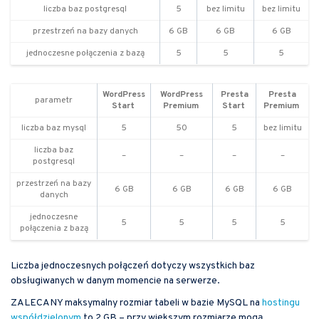
liczba baz postgresql
5
bez limitu
bez limitu
przestrzeń na bazy danych
6 GB
6 GB
6 GB
jednoczesne połączenia z bazą
5
5
5
WordPress
WordPress
Presta
Presta
parametr
Start
Premium
Start
Premium
liczba baz mysql
5
50
5
bez limitu
liczba baz
–
–
–
–
postgresql
przestrzeń na bazy
6 GB
6 GB
6 GB
6 GB
danych
jednoczesne
5
5
5
5
połączenia z bazą
Liczba jednoczesnych połączeń dotyczy wszystkich baz
obsługiwanych w danym momencie na serwerze.
ZALECANY maksymalny rozmiar tabeli w bazie MySQL na
hostingu
współdzielonym
to 2 GB – przy większym rozmiarze mogą