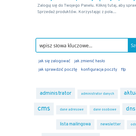
Zaloguj się do Twojego Panelu. Kliknij tutaj, aby spr
Sprzedaż produktów. Korzystając z pola...
Sz
jak się zalogować
jak zmienić hasło
jak sprawdzić pocztę
konfiguracja poczty
ftp
administrator
aktu
administrator danych
cms
dns
dane adresowe
dane osobowe
lista mailingowa
newsletter
ods