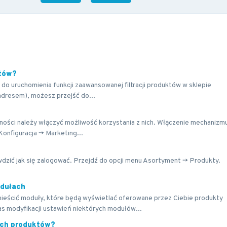
któw?
do uruchomienia funkcji zaawansowanej filtracji produktów w sklepie
adresem), możesz przejść do...
ności należy włączyć możliwość korzystania z nich. Włączenie mechanizm
nfiguracja -> Marketing...
awdzić jak się zalogować. Przejdź do opcji menu Asortyment -> Produkty.
dułach
ieścić moduły, które będą wyświetlać oferowane przez Ciebie produkty
s modyfikacji ustawień niektórych modułów...
ych produktów?