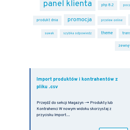
panel klienta
php 8.2
pocz
promocja
produkt dnia
przelew online
theme
tran
suwak
szybka odpowiedz
zewnę
Import produktów i kontrahentów z
pliku .csv
Przejdź do sekcji Magazyn --> Produkty lub
Kontrahenci W nowym widoku skorzystaj z
przycisku Import...