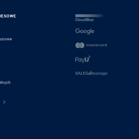
ZNESOWE
rusowe
ilnych
e