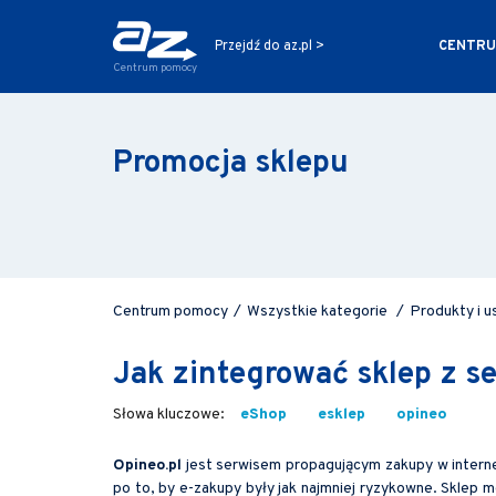
CENTRU
Przejdź do az.pl >
Centrum pomocy
Promocja sklepu
Centrum pomocy
/
Wszystkie kategorie
/
Produkty i u
Jak zintegrować sklep z 
eShop
esklep
opineo
Opineo.pl
jest serwisem propagującym zakupy w interne
po to, by e-zakupy były jak najmniej ryzykowne. Sklep 