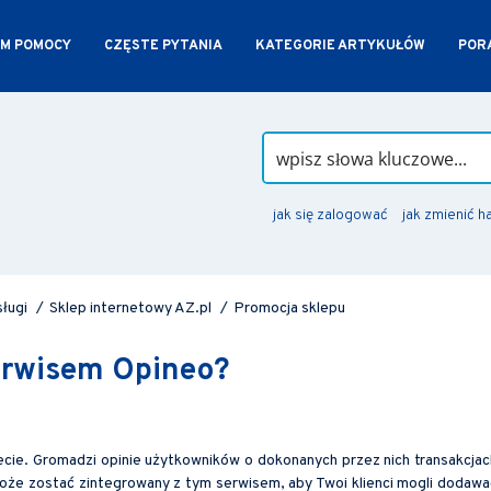
M POMOCY
CZĘSTE PYTANIA
KATEGORIE ARTYKUŁÓW
PORA
jak się zalogować
jak zmienić h
sługi
/
Sklep internetowy AZ.pl
/
Promocja sklepu
serwisem Opineo?
cie. Gromadzi opinie użytkowników o dokonanych przez nich transakcjac
może zostać zintegrowany z tym serwisem, aby Twoi klienci mogli dodawa