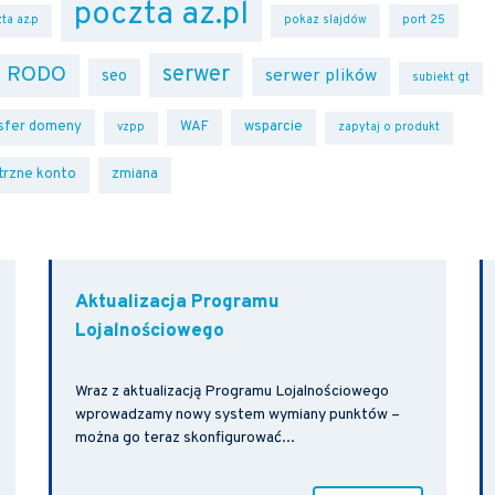
poczta az.pl
ta az.p
pokaz slajdów
port 25
serwer
RODO
serwer plików
seo
subiekt gt
sfer domeny
WAF
wsparcie
vzpp
zapytaj o produkt
trzne konto
zmiana
Aktualizacja Programu
Lojalnościowego
Wraz z aktualizacją Programu Lojalnościowego
wprowadzamy nowy system wymiany punktów –
można go teraz skonfigurować...