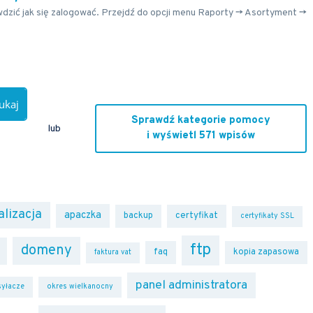
awdzić jak się zalogować. Przejdź do opcji menu Raporty -> Asortyment ->
ukaj
Sprawdź kategorie pomocy
lub
i wyświetl 571 wpisów
alizacja
apaczka
backup
certyfikat
certyfikaty SSL
ftp
domeny
faq
kopia zapasowa
faktura vat
panel administratora
yłacze
okres wielkanocny