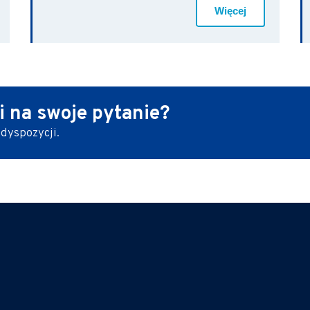
Więcej
i
na swoje pytanie?
 dyspozycji.