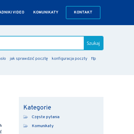
DNIKI VIDEO
KOMUNIKATY
KONTAKT
Szukaj
asło
jak sprawdzić pocztę
konfiguracja poczty
ftp
Kategorie
Częste pytania
h
Komunikaty
ć