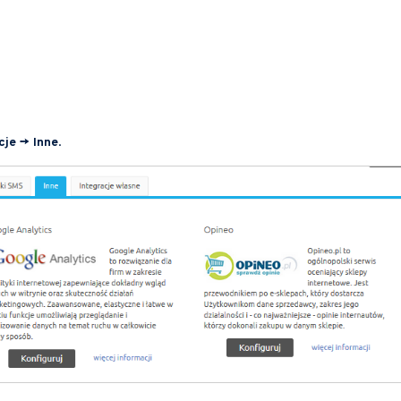
cje -> Inne
.