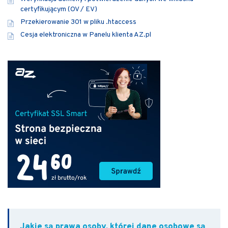
certyfikującym (OV / EV)
Przekierowanie 301 w pliku .htaccess
Cesja elektroniczna w Panelu klienta AZ.pl
Jakie są prawa osoby, której dane osobowe są