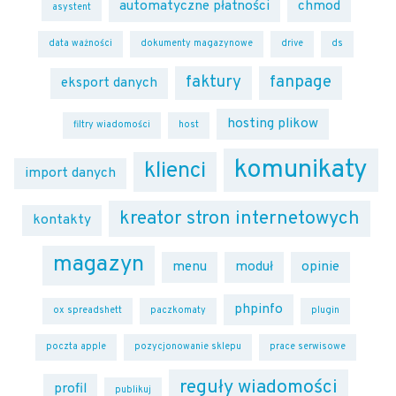
automatyczne płatności
chmod
asystent
data ważności
dokumenty magazynowe
drive
ds
faktury
fanpage
eksport danych
hosting plikow
filtry wiadomości
host
komunikaty
klienci
import danych
kreator stron internetowych
kontakty
magazyn
menu
moduł
opinie
phpinfo
ox spreadshett
paczkomaty
plugin
poczta apple
pozycjonowanie sklepu
prace serwisowe
reguły wiadomości
profil
publikuj