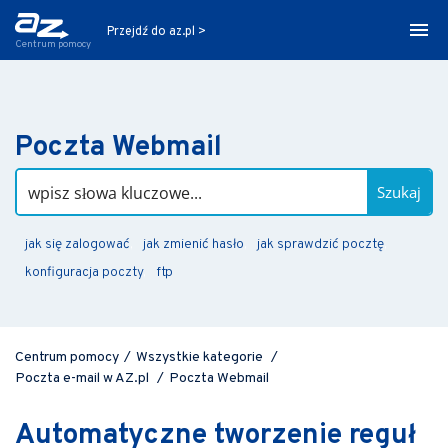
Przejdź do az.pl >
Centrum pomocy
Poczta Webmail
Szukaj
jak się zalogować
jak zmienić hasło
jak sprawdzić pocztę
konfiguracja poczty
ftp
Centrum pomocy
/
Wszystkie kategorie
/
Poczta e-mail w AZ.pl
/
Poczta Webmail
Automatyczne tworzenie reguł